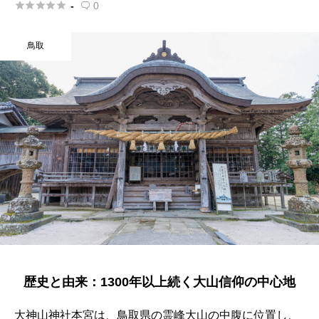





-
0

鳥取
歴史と由来：1300年以上続く大山信仰の中心地
大神山神社本宮は、鳥取県の霊峰大山の中腹に位置し、