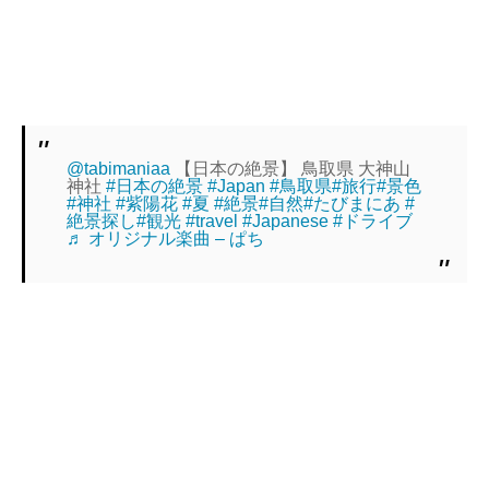
@tabimaniaa
【日本の絶景】 鳥取県 大神山
神社
#日本の絶景
#Japan
#鳥取県
#旅行
#景色
#神社
#紫陽花
#夏
#絶景
#自然
#たびまにあ
#
絶景探し
#観光
#travel
#Japanese
#ドライブ
♬ オリジナル楽曲 – ぱち