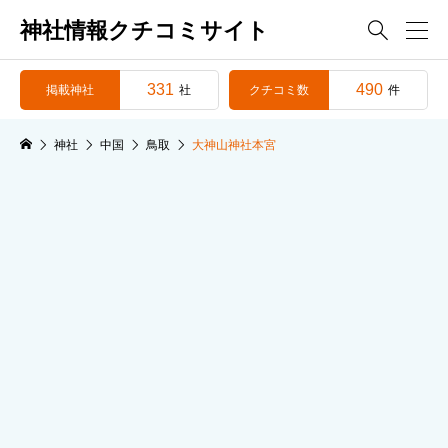
神社情報クチコミサイト

331
490
掲載神社
クチコミ数
社
件
神社
中国
鳥取
大神山神社本宮