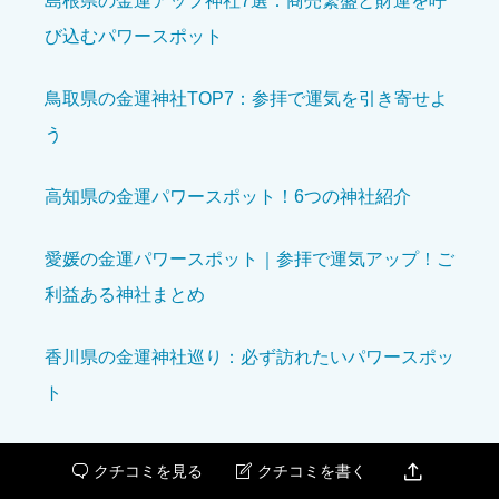
島根県の金運アップ神社7選：商売繁盛と財運を呼
クチコミ内容
必須
び込むパワースポット
鳥取県の金運神社TOP7：参拝で運気を引き寄せよ
う
高知県の金運パワースポット！6つの神社紹介
愛媛の金運パワースポット｜参拝で運気アップ！ご
利益ある神社まとめ
香川県の金運神社巡り：必ず訪れたいパワースポッ
ト
添付ファイル
アップロードファイルの最大サイズ: 1 GB。
徳島県の金運神社6選！商売繁盛と開運にご利益の
画像
をアップロードできます。

クチコミを見る
クチコミを書く


Youtube、Facebook、Twitter および他サービスへのリンクは
あるパワースポット
自動的にコメント内に埋め込まれます。