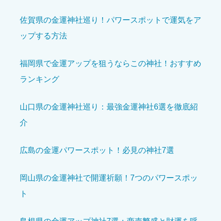
佐賀県の金運神社巡り！パワースポットで運気をア
アクセスのしやすさ
必須
ップする方法





星の数をお選びください
福岡県で金運アップを狙うならこの神社！おすすめ
ランキング
設備の充実度
必須
山口県の金運神社巡り：最強金運神社6選を徹底紹





星の数をお選びください
介
広島の金運パワースポット！必見の神社7選
クチコミのタイトル
必須
岡山県の金運神社で開運祈願！7つのパワースポッ
ト