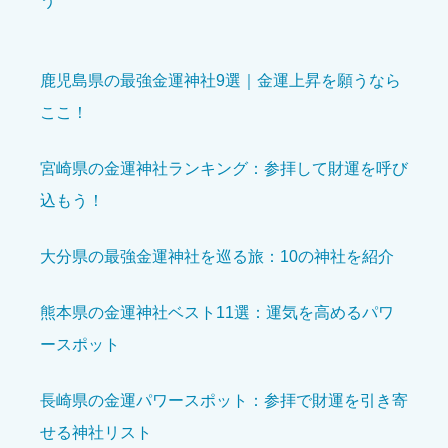
う
鹿児島県の最強金運神社9選｜金運上昇を願うなら
ここ！
境内の美しさ
必須
宮崎県の金運神社ランキング：参拝して財運を呼び





星の数をお選びください
込もう！
参拝の雰囲気
必須
大分県の最強金運神社を巡る旅：10の神社を紹介





星の数をお選びください
熊本県の金運神社ベスト11選：運気を高めるパワ
ースポット
開運効果を感じた
必須
長崎県の金運パワースポット：参拝で財運を引き寄





せる神社リスト
星の数をお選びください