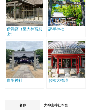
伊雜宮（皇大神宮別
諫早神社
宮）
白羽神社
お松大権現
名称
大神山神社本宮