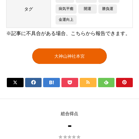
タグ
病気平癒
開運
勝負運
金運向上
※記事に不具合がある場合、こちらから報告できます。
大神山神社本宮







総合得点
-




