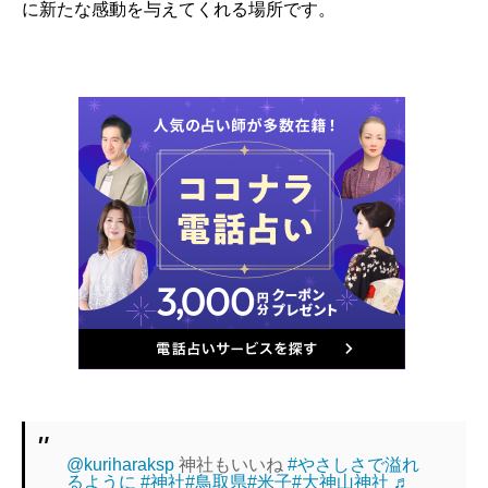
に新たな感動を与えてくれる場所です。
@kuriharaksp
神社もいいね
#やさしさで溢れ
るように
#神社
#鳥取県
#米子
#大神山神社
♬