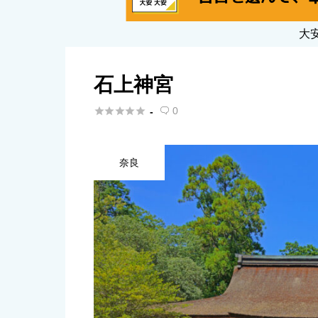
大
石上神宮





0
-

奈良