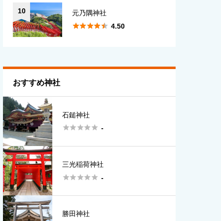
10
元乃隅神社





4.50
おすすめ神社
石鎚神社





-
三光稲荷神社





-
勝田神社