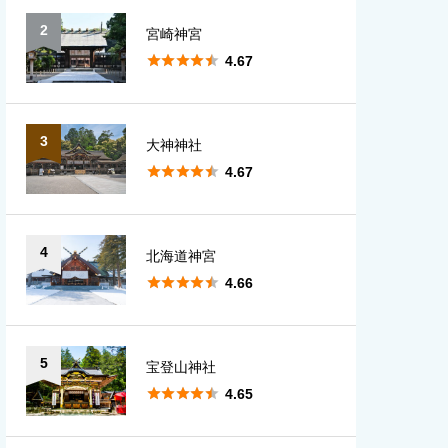
2
宮崎神宮
愛知
大分





4.67
宮崎
3
大神神社
鹿児島





4.67
沖縄
4
北海道神宮





4.66
5
宝登山神社





4.65