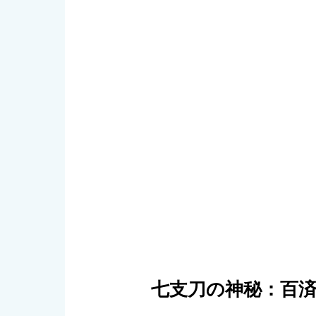
七支刀の神秘：百