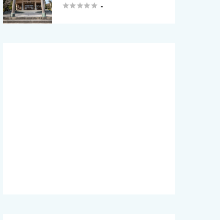





-