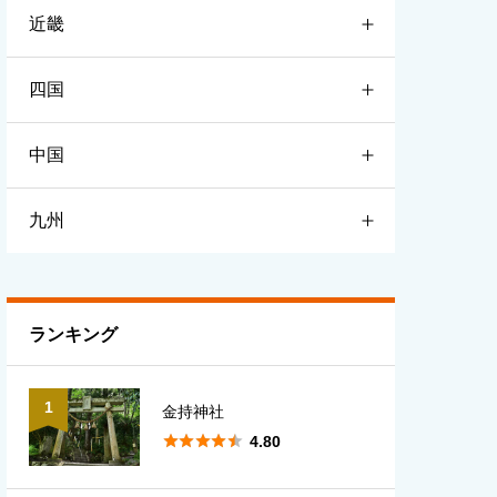
近畿
宮城
栃木
新潟
四国
山形
群馬
富山
滋賀
中国
福島
埼玉
石川
京都
徳島
九州
千葉
福井
大阪
香川
鳥取
東京
長野
兵庫
愛媛
島根
福岡
ランキング
神奈川
山梨
奈良
高知
岡山
佐賀
1
金持神社
岐阜
和歌山
広島
長崎





4.80
静岡
三重
山口
熊本