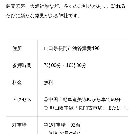
商売繁盛、大漁祈願など、多くのご利益があり、訪れる
たびに新たな発見がある神社です。
住所
山口県長門市油谷津黄498
参拝時間
7時00分～16時30分
料金
無料
アクセス
◎中国自動車道美祢ICから車で60分
◎JR山陰本線「長門古市駅」または「人
駐車場
第1駐車場：92台
(神社の目の前)