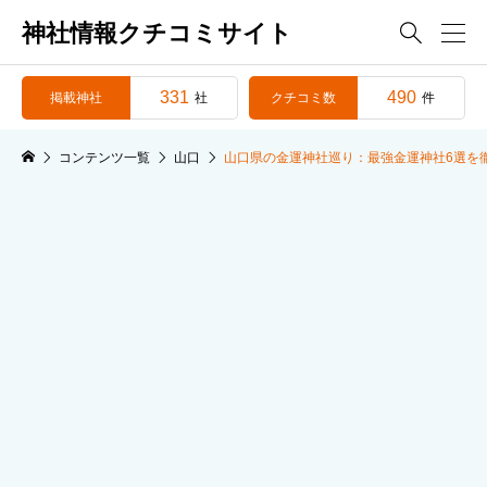
神社情報クチコミサイト

331
490
掲載神社
クチコミ数
社
件
コンテンツ一覧
山口
山口県の金運神社巡り：最強金運神社6選を