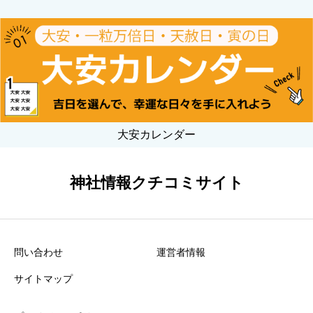
大安カレンダー
神社情報クチコミサイト
問い合わせ
運営者情報
サイトマップ