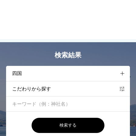
検索結果
こだわりから探す
検索する