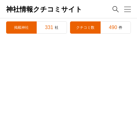
神社情報クチコミサイト

331
490
掲載神社
クチコミ数
社
件