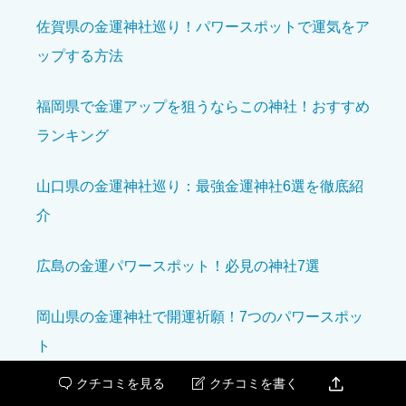





星の数をお選びください
佐賀県の金運神社巡り！パワースポットで運気をア
ップする方法
アクセスのしやすさ
必須
福岡県で金運アップを狙うならこの神社！おすすめ





星の数をお選びください
ランキング
設備の充実度
必須
山口県の金運神社巡り：最強金運神社6選を徹底紹
介





星の数をお選びください
広島の金運パワースポット！必見の神社7選
岡山県の金運神社で開運祈願！7つのパワースポッ
クチコミのタイトル
必須
ト

クチコミを見る
クチコミを書く


島根県の金運アップ神社7選：商売繁盛と財運を呼