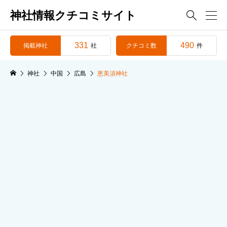
神社情報クチコミサイト

331
490
掲載神社
クチコミ数
社
件
神社
中国
広島
恵美須神社