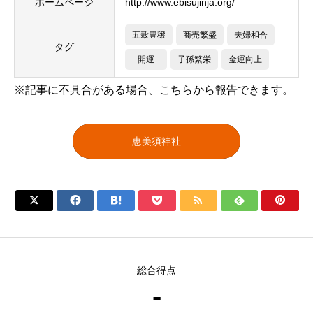
ホームページ
http://www.ebisujinja.org/
五穀豊穣
商売繁盛
夫婦和合
タグ
開運
子孫繁栄
金運向上
※記事に不具合がある場合、こちらから報告できます。
恵美須神社







総合得点
-