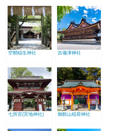
空鞘稲生神社
吉備津神社
七所宮(宮地神社)
御館山稲荷神社