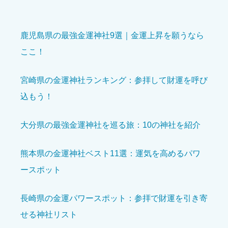
鹿児島県の最強金運神社9選｜金運上昇を願うなら
ここ！
境内の美しさ
必須
宮崎県の金運神社ランキング：参拝して財運を呼び
込もう！





星の数をお選びください
大分県の最強金運神社を巡る旅：10の神社を紹介
参拝の雰囲気
必須
熊本県の金運神社ベスト11選：運気を高めるパワ





星の数をお選びください
ースポット
長崎県の金運パワースポット：参拝で財運を引き寄
開運効果を感じた
必須
せる神社リスト