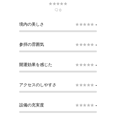





0

境内の美しさ





-
参拝の雰囲気





-
開運効果を感じた





-
アクセスのしやすさ





-
設備の充実度





-