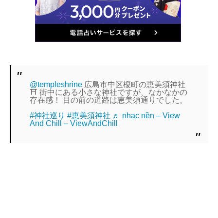
@templeshrine
広島市中区榎町の恵美須神社
⛩️ 街中にある小さな神社ですが、なかなかの
存在感！ 目の前の道路は恵美須通りでした。
#神社巡り
#恵美須神社
♬ nhạc nền – View
And Chill – ViewAndChill