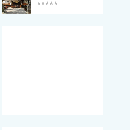





-