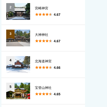
2
宮崎神宮
愛知
大分





4.67
宮崎
3
大神神社
鹿児島





4.67
沖縄
4
北海道神宮





4.66
5
宝登山神社





4.65