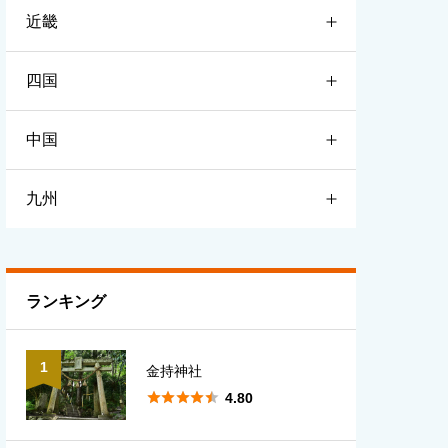
近畿
宮城
栃木
新潟
四国
山形
群馬
富山
滋賀
中国
福島
埼玉
石川
京都
徳島
九州
千葉
福井
大阪
香川
鳥取
東京
長野
兵庫
愛媛
島根
福岡
ランキング
神奈川
山梨
奈良
高知
岡山
佐賀
1
金持神社
岐阜
和歌山
広島
長崎





4.80
静岡
三重
山口
熊本