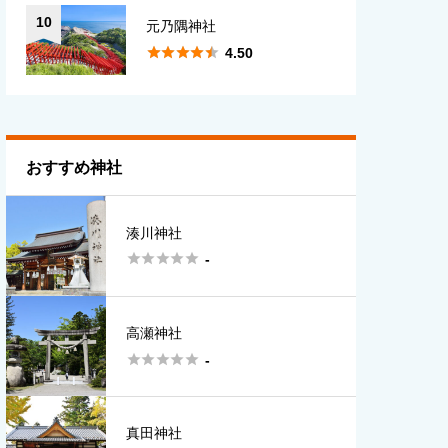
10
元乃隅神社





4.50
おすすめ神社
湊川神社





-
高瀬神社





-
真田神社