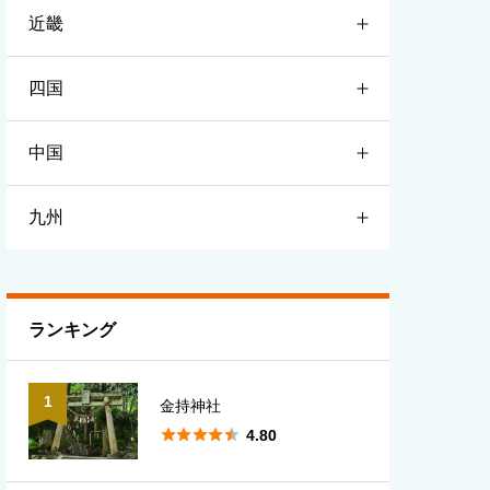
近畿
宮城
栃木
新潟
四国
山形
群馬
富山
滋賀
中国
福島
埼玉
石川
京都
徳島
九州
千葉
福井
大阪
香川
鳥取
東京
長野
兵庫
愛媛
島根
福岡
ランキング
神奈川
山梨
奈良
高知
岡山
佐賀
1
金持神社
岐阜
和歌山
広島
長崎





4.80
静岡
三重
山口
熊本