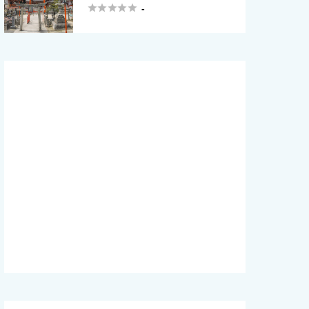





-