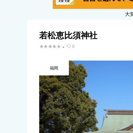
大
若松恵比須神社





0
-

福岡