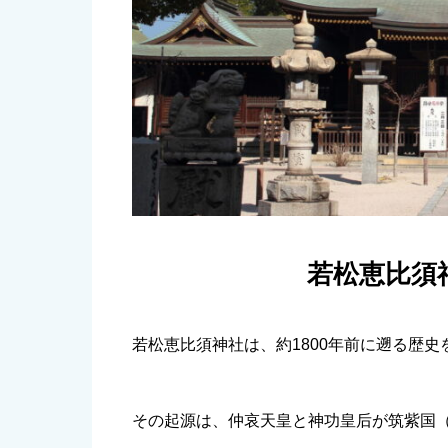
若松恵比須
若松恵比須神社は、約1800年前に遡る歴史
その起源は、仲哀天皇と神功皇后が筑紫国