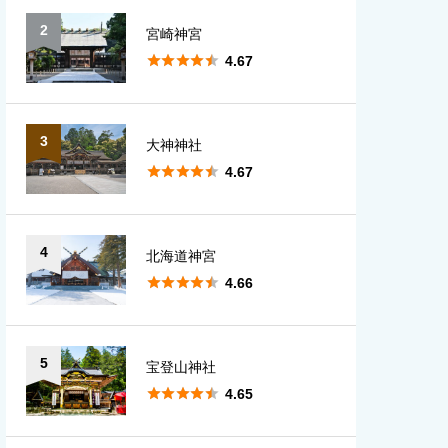
2
宮崎神宮
愛知
大分





4.67
宮崎
3
大神神社
鹿児島





4.67
沖縄
4
北海道神宮





4.66
5
宝登山神社





4.65