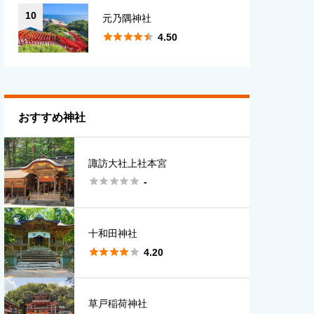
10
元乃隅神社





4.50
おすすめ神社
諏訪大社上社本宮





-
十和田神社





4.20
草戸稲荷神社