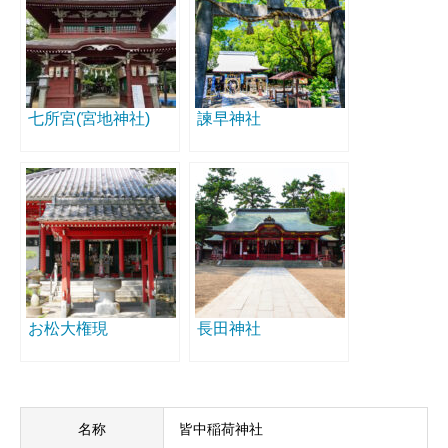
七所宮(宮地神社)
諫早神社
お松大権現
長田神社
名称
皆中稲荷神社