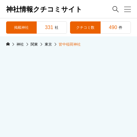
神社情報クチコミサイト

331
490
掲載神社
クチコミ数
社
件
神社
関東
東京
皆中稲荷神社