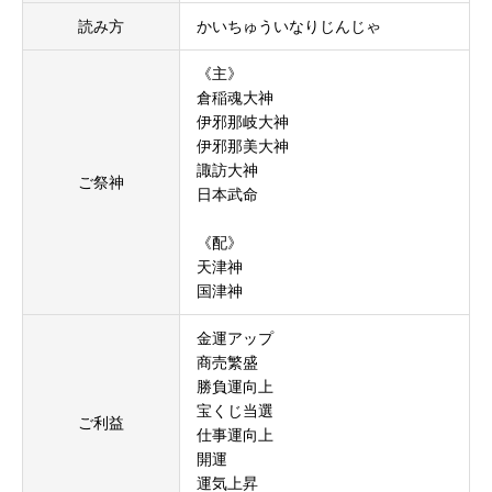
読み方
かいちゅういなりじんじゃ
《主》
倉稲魂大神
伊邪那岐大神
伊邪那美大神
諏訪大神
ご祭神
日本武命
《配》
天津神
国津神
金運アップ
商売繁盛
勝負運向上
宝くじ当選
ご利益
仕事運向上
開運
運気上昇