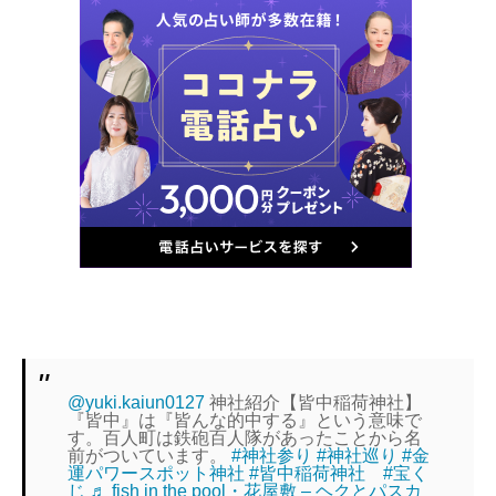
@yuki.kaiun0127
神社紹介【皆中稲荷神社】
『皆中』は『皆んな的中する』という意味で
す。百人町は鉄砲百人隊があったことから名
前がついています。
#神社参り
#神社巡り
#金
運パワースポット神社
#皆中稲荷神社
#宝く
じ
♬ fish in the pool・花屋敷 – ヘクとパスカ