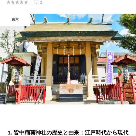





-
0

東京
1. 皆中稲荷神社の歴史と由来：江戸時代から現代