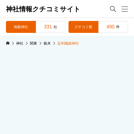
神社情報クチコミサイト

331
490
掲載神社
クチコミ数
社
件
神社
関東
栃木
足利織姫神社