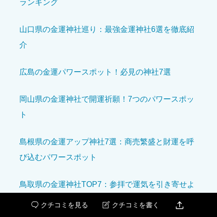
ランキング
設備の充実度
必須
山口県の金運神社巡り：最強金運神社6選を徹底紹
介





星の数をお選びください
広島の金運パワースポット！必見の神社7選
岡山県の金運神社で開運祈願！7つのパワースポッ
クチコミのタイトル
必須
ト
島根県の金運アップ神社7選：商売繁盛と財運を呼
び込むパワースポット
クチコミ内容
必須
鳥取県の金運神社TOP7：参拝で運気を引き寄せよ
う

クチコミを見る
クチコミを書く

