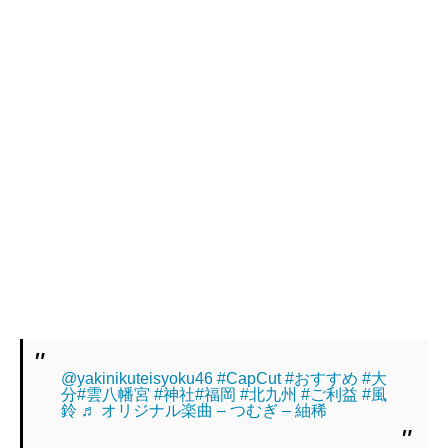
@yakinikuteisyoku46
#CapCut
#おすすめ
#大
分
#雲八幡宮
#神社
#福岡
#北九州
#ご利益
#風
鈴
♬ オリジナル楽曲 – つむぎ – 紬稀