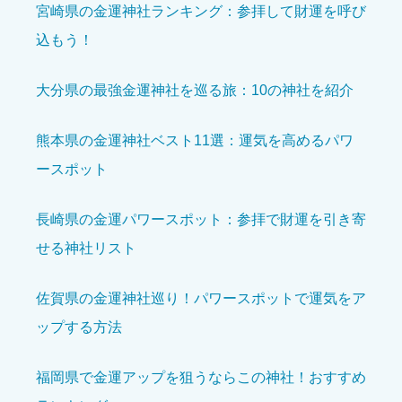
境内の美しさ
必須
宮崎県の金運神社ランキング：参拝して財運を呼び
込もう！





星の数をお選びください
大分県の最強金運神社を巡る旅：10の神社を紹介
参拝の雰囲気
必須
熊本県の金運神社ベスト11選：運気を高めるパワ





星の数をお選びください
ースポット
長崎県の金運パワースポット：参拝で財運を引き寄
開運効果を感じた
必須
せる神社リスト





星の数をお選びください
佐賀県の金運神社巡り！パワースポットで運気をア
ップする方法
アクセスのしやすさ
必須
福岡県で金運アップを狙うならこの神社！おすすめ





星の数をお選びください