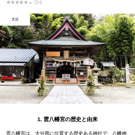





-
0

大分
1. 雲八幡宮の歴史と由来
雲八幡宮は、大分県に位置する歴史ある神社で、八幡神