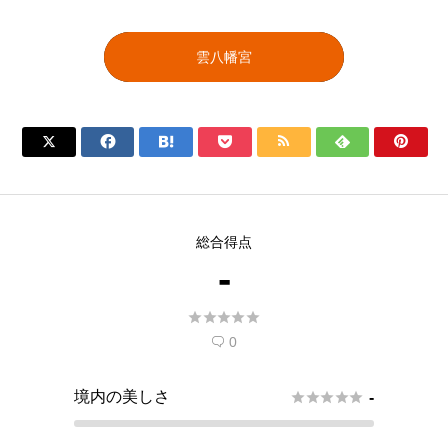
雲八幡宮







総合得点
-





0

境内の美しさ





-