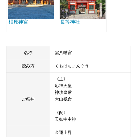
橿原神宮
長等神社
名称
雲八幡宮
読み方
くもはちまんぐう
《主》
応神天皇
神功皇后
ご祭神
大山祇命
《配》
天御中主神
金運上昇