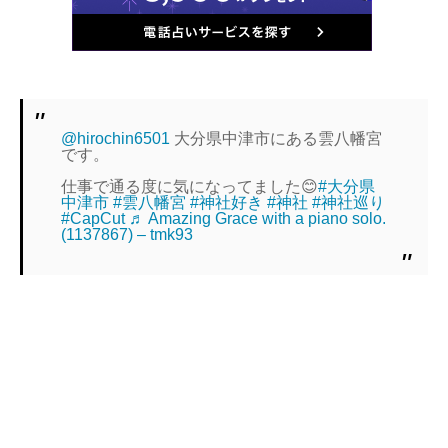
@hirochin6501
大分県中津市にある雲八幡宮
です。
仕事で通る度に気になってました😊
#大分県
中津市
#雲八幡宮
#神社好き
#神社
#神社巡り
#CapCut
♬ Amazing Grace with a piano solo.
(1137867) – tmk93