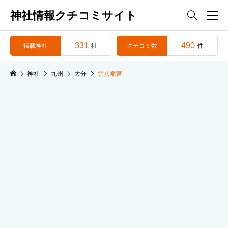
神社情報クチコミサイト

331
490
掲載神社
クチコミ数
社
件
神社
九州
大分
雲八幡宮