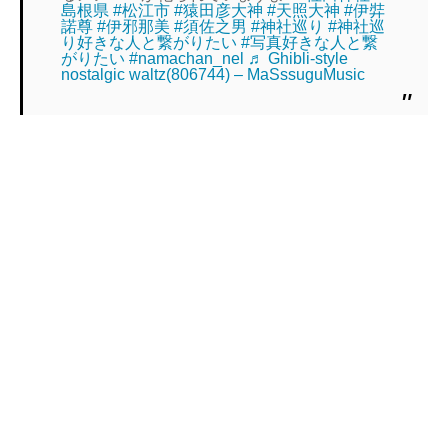
島根県
#松江市
#猿田彦大神
#天照大神
#伊弉
諾尊
#伊邪那美
#須佐之男
#神社巡り
#神社巡
り好きな人と繋がりたい
#写真好きな人と繋
がりたい
#namachan_nel
♬ Ghibli-style
nostalgic waltz(806744) – MaSssuguMusic