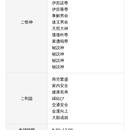
伊弉諾尊
伊弉冊尊
事解男命
ご祭神
速玉男命
天照大神
瓊瓊杵尊
素盞嗚尊
秘説神
秘説神
秘説神
秘説神
商売繁盛
家内安全
健康長寿
ご利益
縁結び
交通安全
金運向上
大願成就
参拝時間
8:30~17:00