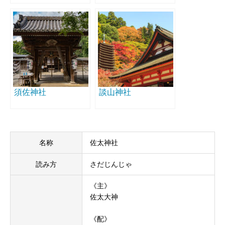
須佐神社
談山神社
名称
佐太神社
読み方
さだじんじゃ
《主》
佐太大神
《配》