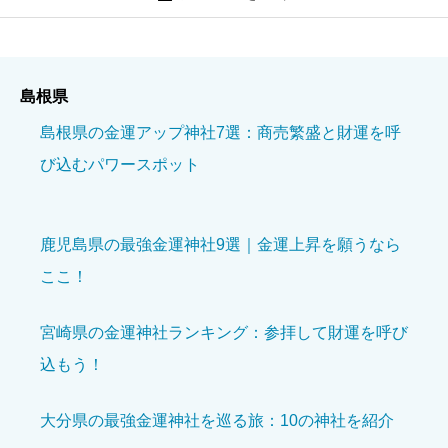
佐太神社
島根県
ニックネーム
必須
島根県の金運アップ神社7選：商売繁盛と財運を呼
び込むパワースポット
鹿児島県の最強金運神社9選｜金運上昇を願うなら
ここ！
境内の美しさ
必須
宮崎県の金運神社ランキング：参拝して財運を呼び





星の数をお選びください
込もう！
参拝の雰囲気
必須
大分県の最強金運神社を巡る旅：10の神社を紹介