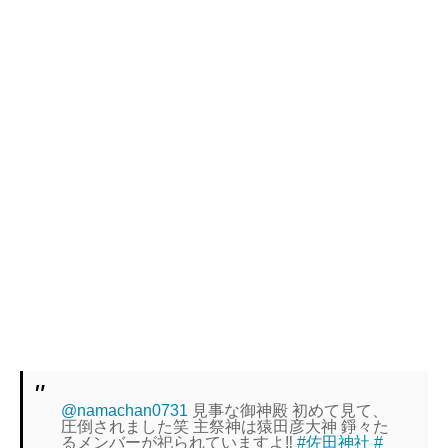
@namachan0731
見事な御神殿 初めて見て、
圧倒されました笑 主祭神は猿田彦大神 錚々た
るメンバーが祀られていますよ‼︎
#佐田神社
#