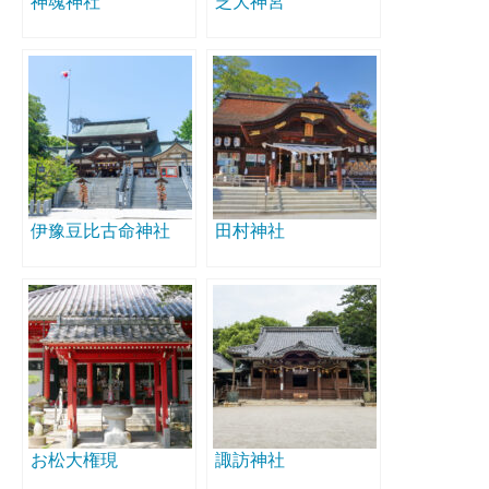
神魂神社
芝大神宮
伊豫豆比古命神社
田村神社
お松大権現
諏訪神社