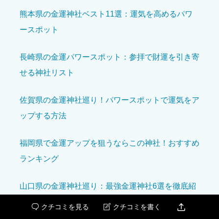





星の数をお選びください
熊本県の金運神社ベスト11選：運気を高めるパワ
ースポット
開運効果を感じた
必須
長崎県の金運パワースポット：参拝で財運を引き寄





せる神社リスト
星の数をお選びください
佐賀県の金運神社巡り！パワースポットで運気をア
アクセスのしやすさ
必須
ップする方法





星の数をお選びください
福岡県で金運アップを狙うならこの神社！おすすめ
ランキング
設備の充実度
必須
山口県の金運神社巡り：最強金運神社6選を徹底紹





星の数をお選びください
介

クチコミを見る
クチコミを書く

