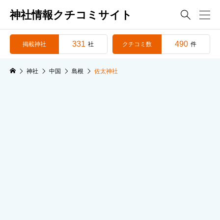
神社情報クチコミサイト

331
490
掲載神社
クチコミ数
社
件
神社
中国
島根
佐太神社