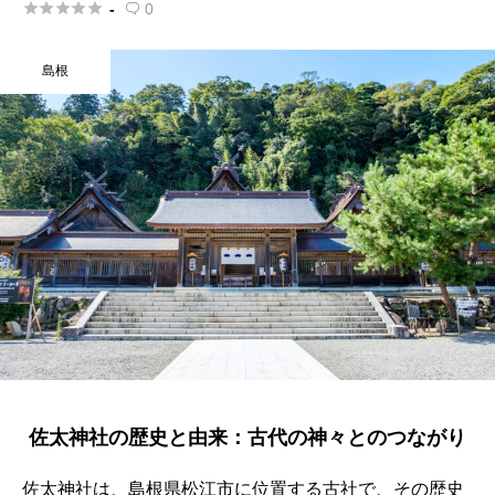





-
0

島根
佐太神社の歴史と由来：古代の神々とのつながり
佐太神社は、島根県松江市に位置する古社で、その歴史