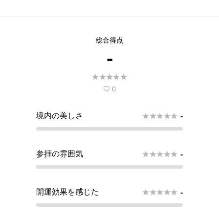
総合得点
-





0

境内の美しさ





-
参拝の雰囲気





-
開運効果を感じた





-