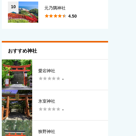
10
元乃隅神社





4.50
おすすめ神社
愛宕神社





-
氷室神社





-
狭野神社