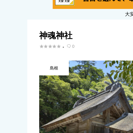
大
神魂神社





0
-

島根