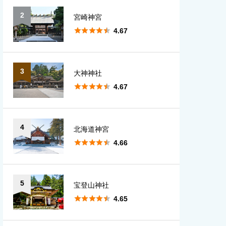
2
宮崎神宮
愛知
大分





4.67
宮崎
3
大神神社
鹿児島





4.67
沖縄
4
北海道神宮





4.66
5
宝登山神社





4.65