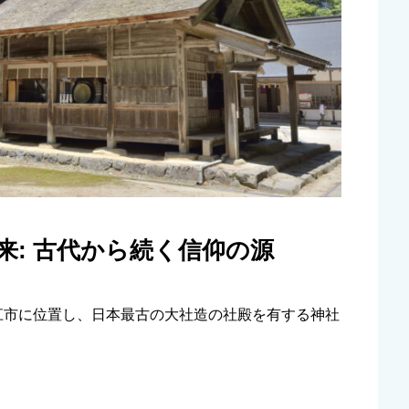
来: 古代から続く信仰の源
江市に位置し、日本最古の大社造の社殿を有する神社