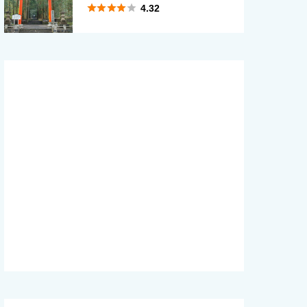





4.32