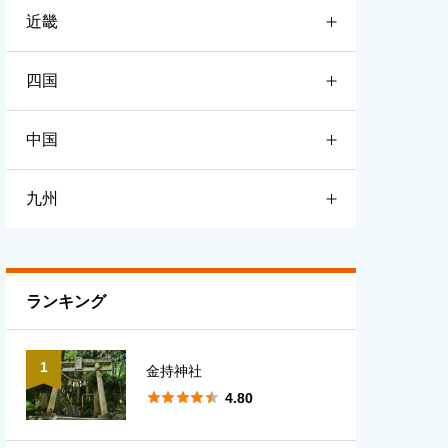
近畿
宮城
栃木
新潟
四国
山形
群馬
富山
滋賀
中国
福島
埼玉
石川
京都
徳島
九州
千葉
福井
大阪
香川
鳥取
東京
長野
兵庫
愛媛
島根
福岡
ランキング
神奈川
山梨
奈良
高知
岡山
佐賀
1
金持神社
岐阜
和歌山
広島
長崎





4.80
静岡
三重
山口
熊本