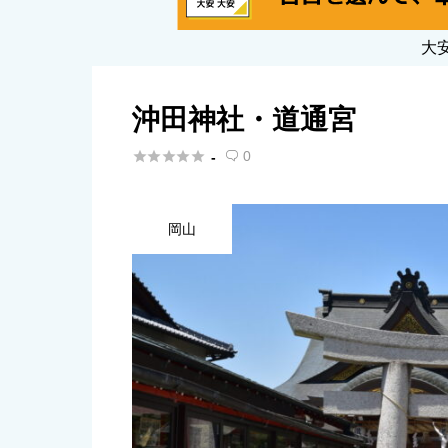
大
沖田神社・道通宮





0
-

岡山