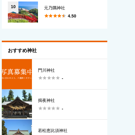
10
元乃隅神社





4.50
おすすめ神社
門川神社





-
揖夜神社





-
若松恵比須神社