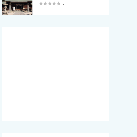





-