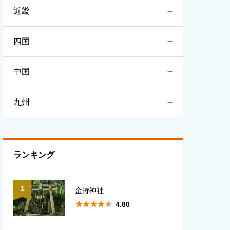
近畿
宮城
栃木
新潟
四国
山形
群馬
富山
滋賀
中国
福島
埼玉
石川
京都
徳島
九州
千葉
福井
大阪
香川
鳥取
東京
長野
兵庫
愛媛
島根
福岡
ランキング
神奈川
山梨
奈良
高知
岡山
佐賀
1
金持神社
岐阜
和歌山
広島
長崎





4.80
静岡
三重
山口
熊本