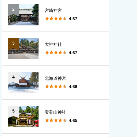
2
宮崎神宮
愛知
大分





4.67
宮崎
3
大神神社
鹿児島





4.67
沖縄
4
北海道神宮





4.66
5
宝登山神社





4.65