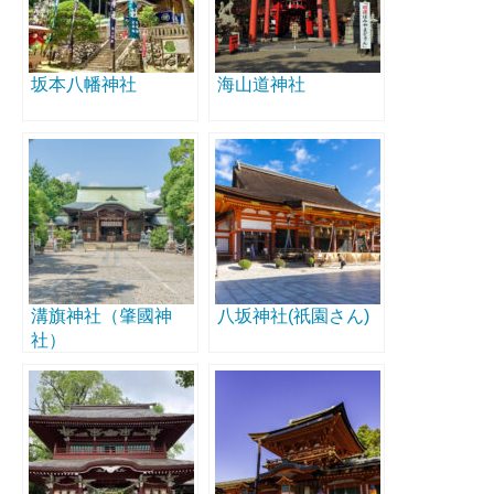
坂本八幡神社
海山道神社
溝旗神社（肇國神
八坂神社(祇園さん)
社）