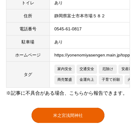
トイレ
あり
住所
静岡県富士市本市場５８２
電話番号
0545-61-0817
駐車場
あり
ホームページ
https://yonenomiyasengen.main.jp/toppg/
家内安全
交通安全
厄除け
安産祈願
タグ
商売繁盛
金運向上
子育て祈願
火難
※記事に不具合がある場合、こちらから報告できます。
米之宮浅間神社