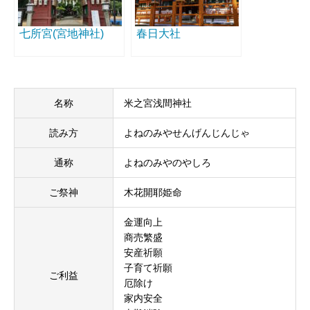
七所宮(宮地神社)
春日大社
名称
米之宮浅間神社
読み方
よねのみやせんげんじんじゃ
通称
よねのみやのやしろ
ご祭神
木花開耶姫命
金運向上
商売繁盛
安産祈願
子育て祈願
ご利益
厄除け
家内安全