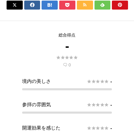







総合得点
-





0

境内の美しさ





-
参拝の雰囲気





-
開運効果を感じた





-