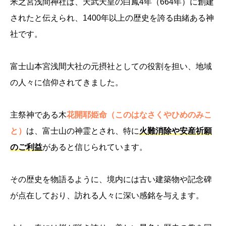
米之宮浅間神社は、天武天皇の白鳳4年（664年）に創建
されたと伝えられ、1400年以上の歴史を誇る由緒ある神
社です。
富士山本宮浅間大社の元摂社としての役割を担い、地域
の人々に信仰されてきました。
主祭神である木
花開耶姫命（このはなさくやひめのみこ
と）
は、富士山の神霊とされ、特に
火難消除や安産祈願
のご利益
があると信じられています。
その歴史を物語るように、境内には古い建築物や記念碑
が点在しており、訪れる人々に深い感銘を与えます。