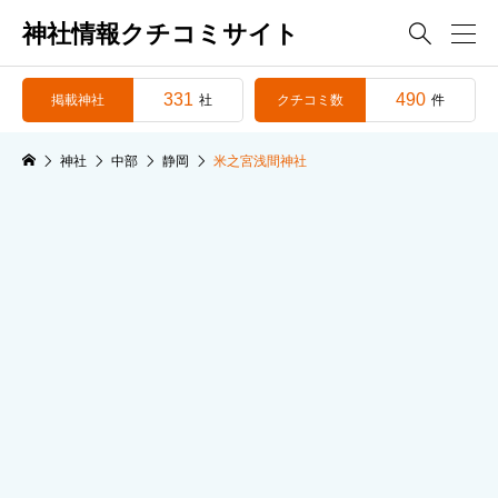
神社情報クチコミサイト

331
490
掲載神社
クチコミ数
社
件
神社
中部
静岡
米之宮浅間神社