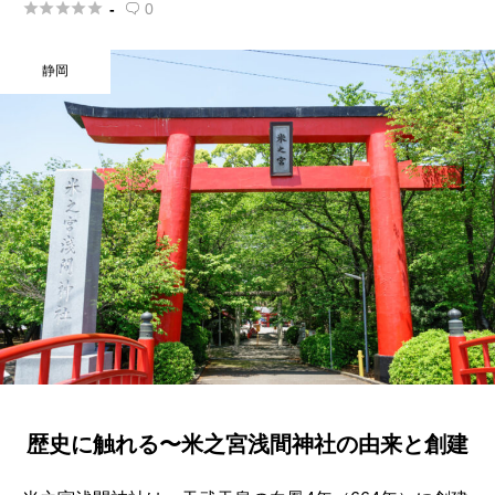





-
0

静岡
歴史に触れる〜米之宮浅間神社の由来と創建