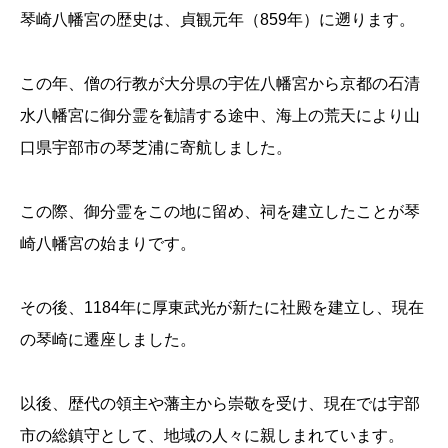
琴崎八幡宮の歴史は、貞観元年（859年）に遡ります。
この年、僧の行教が大分県の宇佐八幡宮から京都の石清
水八幡宮に御分霊を勧請する途中、海上の荒天により山
口県宇部市の琴芝浦に寄航しました。
この際、御分霊をこの地に留め、祠を建立したことが琴
崎八幡宮の始まりです。
その後、1184年に厚東武光が新たに社殿を建立し、現在
の琴崎に遷座しました。
以後、歴代の領主や藩主から崇敬を受け、現在では宇部
市の総鎮守として、地域の人々に親しまれています。