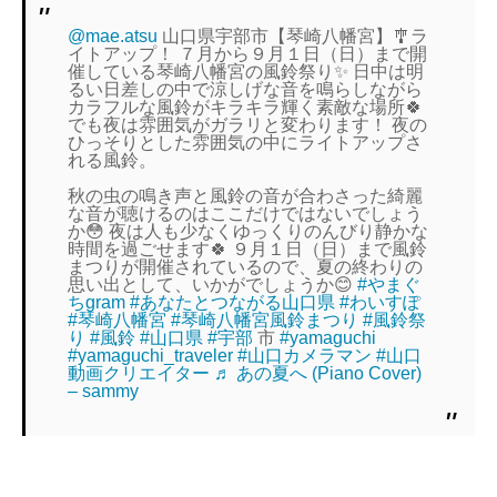
@mae.atsu
山口県宇部市【琴崎八幡宮】🎐ラ
イトアップ！ ７月から９月１日（日）まで開
催している琴崎八幡宮の風鈴祭り✨ 日中は明
るい日差しの中で涼しげな音を鳴らしながら
カラフルな風鈴がキラキラ輝く素敵な場所🍀
でも夜は雰囲気がガラリと変わります！ 夜の
ひっそりとした雰囲気の中にライトアップさ
れる風鈴。
秋の虫の鳴き声と風鈴の音が合わさった綺麗
な音が聴けるのはここだけではないでしょう
か😳 夜は人も少なくゆっくりのんびり静かな
時間を過ごせます🍀 ９月１日（日）まで風鈴
まつりが開催されているので、夏の終わりの
思い出として、いかがでしょうか😊
#やまぐ
ちgram
#あなたとつながる山口県
#わいすぽ
#琴崎八幡宮
#琴崎八幡宮風鈴まつり
#風鈴祭
り
#風鈴
#山口県
#宇部
市
#yamaguchi
#yamaguchi_traveler
#山口カメラマン
#山口
動画クリエイター
♬ あの夏へ (Piano Cover)
– sammy