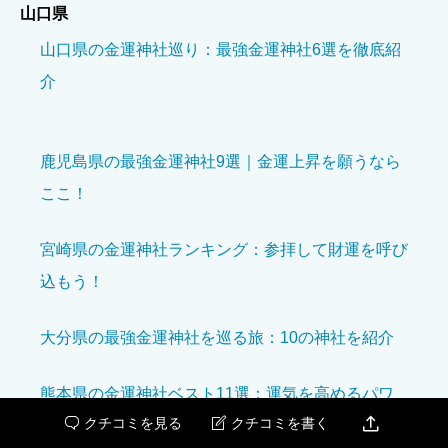
山口県
ニックネーム
必須
山口県の金運神社巡り：最強金運神社6選を徹底紹
介
鹿児島県の最強金運神社9選｜金運上昇を願うなら
ここ！
境内の美しさ
必須
宮崎県の金運神社ランキング：参拝して財運を呼び





星の数をお選びください
込もう！
参拝の雰囲気
必須
大分県の最強金運神社を巡る旅：10の神社を紹介





星の数をお選びください
熊本県の金運神社ベスト11選：運気を高めるパワ

クチコミを見る
クチコミを書く


ースポット