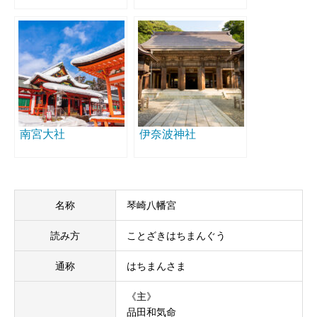
南宮大社
伊奈波神社
名称
琴崎八幡宮
読み方
ことざきはちまんぐう
通称
はちまんさま
《主》
品田和気命