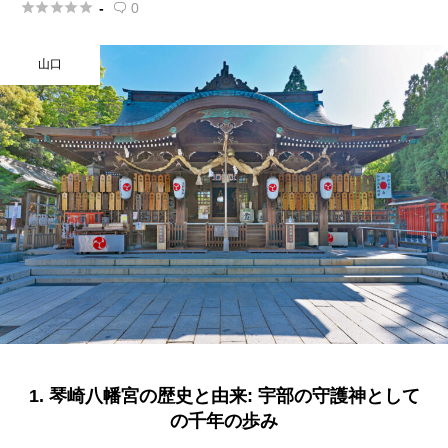





-
0

山口
1. 琴崎八幡宮の歴史と由来: 宇部の守護神として
の千年の歩み