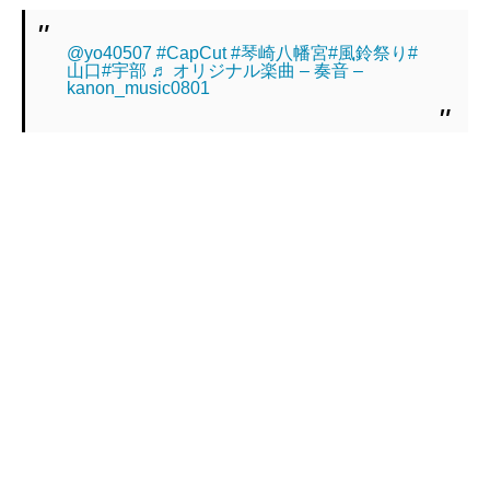
@yo40507
#CapCut
#琴崎八幡宮
#風鈴祭り
#
山口
#宇部
♬ オリジナル楽曲 – 奏音 –
kanon_music0801