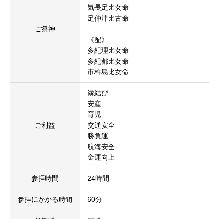
気長足比女命
足仲津比古命
ご祭神
《配》
多紀理比女命
多紀都比女命
市杵島比女命
縁結び
安産
育児
ご利益
交通安全
勝負運
航海安全
金運向上
参拝時間
24時間
参拝にかかる時間
60分