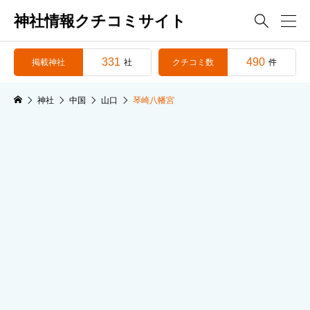
神社情報クチコミサイト

331
490
掲載神社
クチコミ数
社
件
神社
中国
山口
琴崎八幡宮