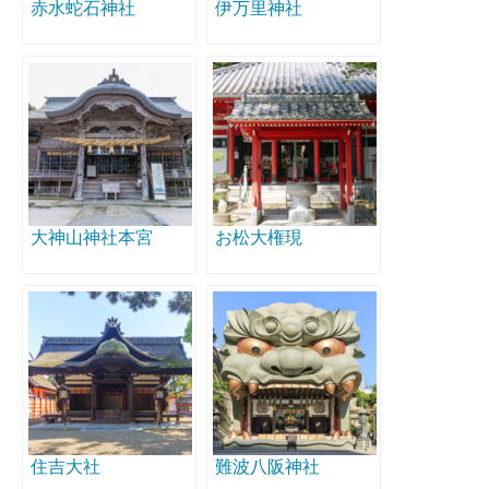
赤水蛇石神社
伊万里神社
大神山神社本宮
お松大権現
住吉大社
難波八阪神社