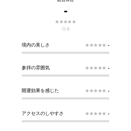
-





0

境内の美しさ





-
参拝の雰囲気





-
開運効果を感じた





-
アクセスのしやすさ





-