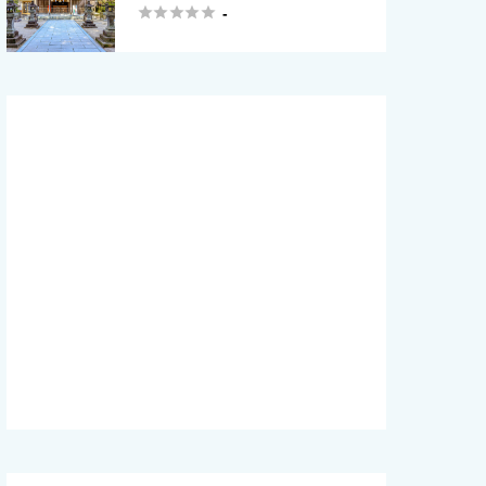





-