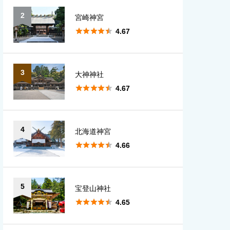
2
宮崎神宮
愛知
大分





4.67
宮崎
3
大神神社
鹿児島





4.67
沖縄
4
北海道神宮





4.66
5
宝登山神社





4.65