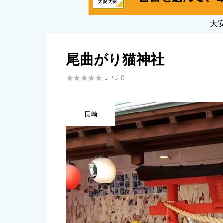
大
尾曲がり猫神社





0
-

長崎