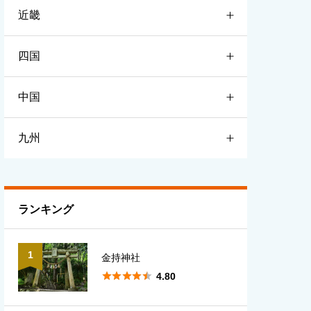
近畿
宮城
栃木
新潟
四国
山形
群馬
富山
滋賀
中国
福島
埼玉
石川
京都
徳島
九州
千葉
福井
大阪
香川
鳥取
東京
長野
兵庫
愛媛
島根
福岡
ランキング
神奈川
山梨
奈良
高知
岡山
佐賀
1
金持神社
岐阜
和歌山
広島
長崎





4.80
静岡
三重
山口
熊本