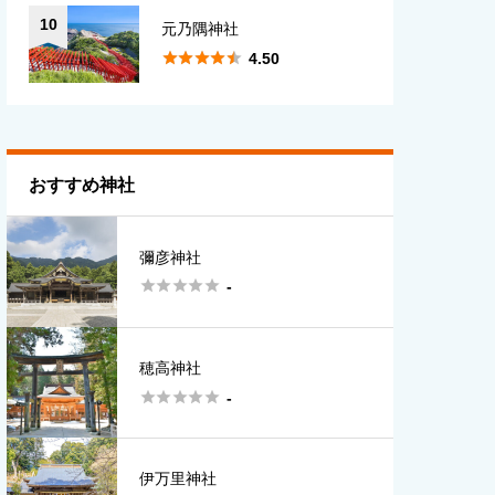
10
元乃隅神社





4.50
おすすめ神社
彌彦神社





-
穂高神社





-
伊万里神社