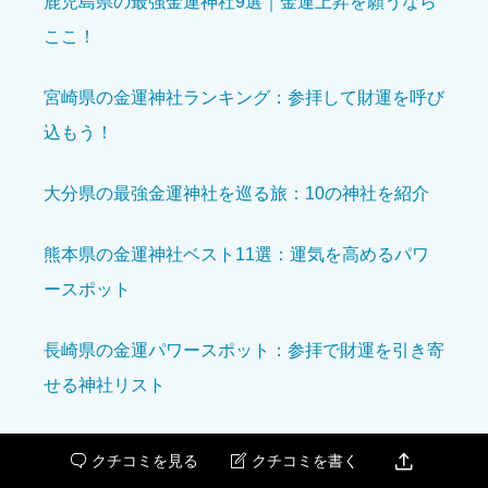
鹿児島県の最強金運神社9選｜金運上昇を願うなら
ここ！
宮崎県の金運神社ランキング：参拝して財運を呼び
込もう！
境内の美しさ
必須
大分県の最強金運神社を巡る旅：10の神社を紹介





星の数をお選びください
熊本県の金運神社ベスト11選：運気を高めるパワ
ースポット
参拝の雰囲気
必須
長崎県の金運パワースポット：参拝で財運を引き寄





星の数をお選びください
せる神社リスト
開運効果を感じた
必須
佐賀県の金運神社巡り！パワースポットで運気をア

クチコミを見る
クチコミを書く


ップする方法