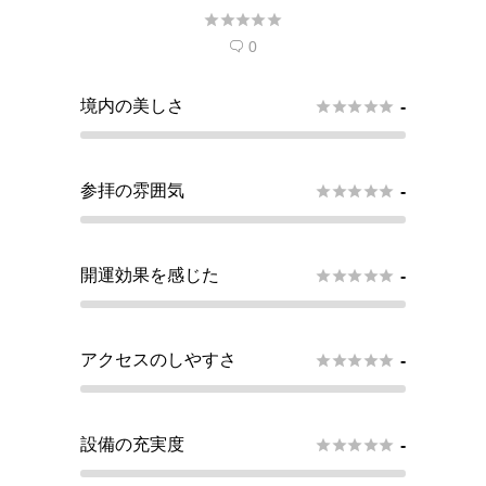





0

境内の美しさ





-
参拝の雰囲気





-
開運効果を感じた





-
アクセスのしやすさ





-
設備の充実度





-