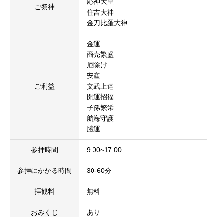
応神天皇
ご祭神
住吉大神
金刀比羅大神
金運
商売繁盛
厄除け
安産
ご利益
文武上達
開運招福
子孫繁栄
航海守護
勝運
参拝時間
9:00~17:00
参拝にかかる時間
30-60分
拝観料
無料
おみくじ
あり