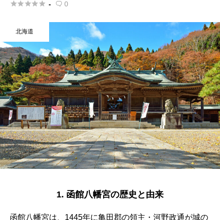





-
0

北海道
1. 函館八幡宮の歴史と由来
函館八幡宮は、1445年に亀田郡の領主・河野政通が城の