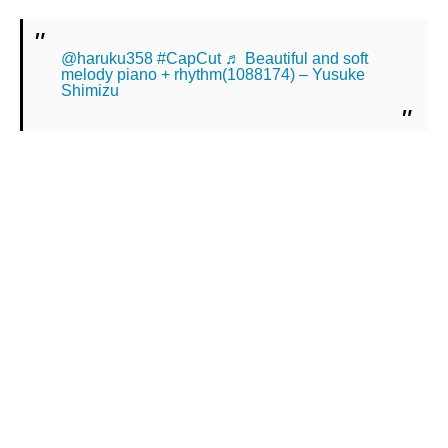
@haruku358
#CapCut
♬ Beautiful and soft
melody piano + rhythm(1088174) – Yusuke
Shimizu