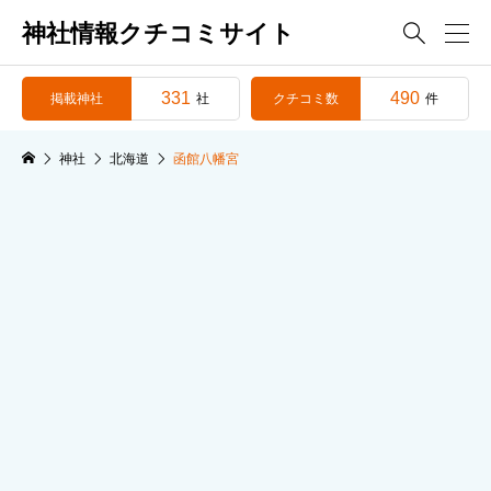
神社情報クチコミサイト

331
490
掲載神社
クチコミ数
社
件
神社
北海道
函館八幡宮