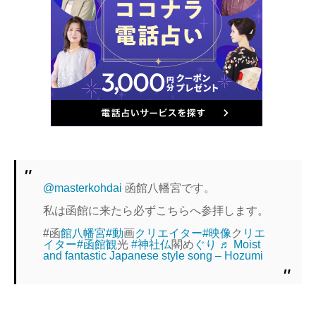
@masterkohdai
函館八幡宮です。
私は函館に来たら必ずこちらへ参拝します。
#函
館八幡宮#動
画
クリエイター#映像
ク
リエ
イター#函館観
光
#神社仏
閣め
ぐり
♬ Moist
and fantastic Japanese style song – Hozumi