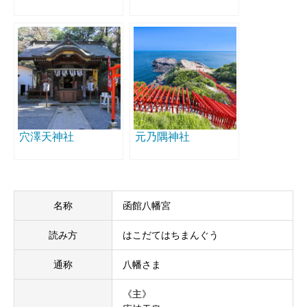
穴澤天神社
元乃隅神社
名称
函館八幡宮
読み方
はこだてはちまんぐう
通称
八幡さま
《主》