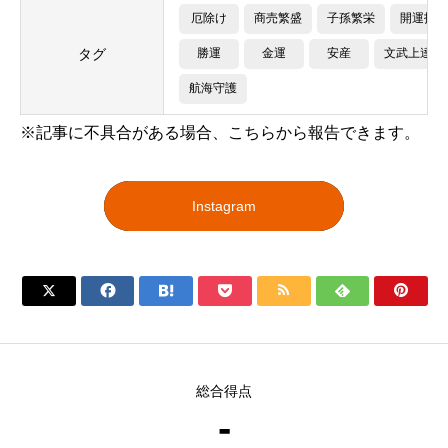
厄除け
商売繁盛
子孫繁栄
開運招福
タグ
勝運
金運
安産
文武上達
航海守護
※記事に不具合がある場合、こちらから報告できます。
Instagram







総合得点
-