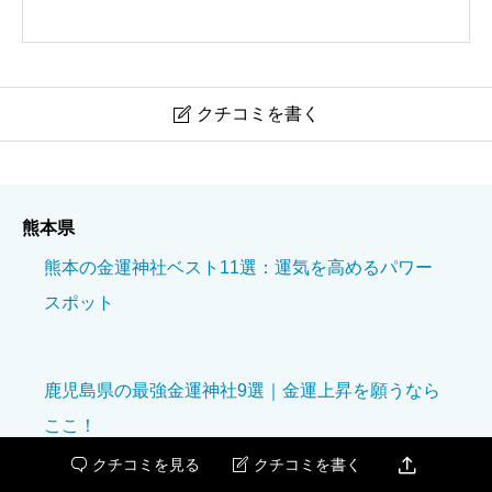
クチコミを書く

幣立神宮
熊本県
ニックネーム
必須
熊本の金運神社ベスト11選：運気を高めるパワー
スポット
鹿児島県の最強金運神社9選｜金運上昇を願うなら
ここ！
境内の美しさ
必須

クチコミを見る
クチコミを書く


宮崎県の金運神社ランキング：参拝して財運を呼び