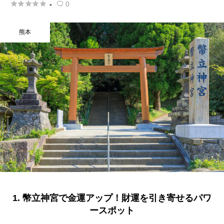





-
0

熊本
1. 幣立神宮で金運アップ！財運を引き寄せるパワ
ースポット