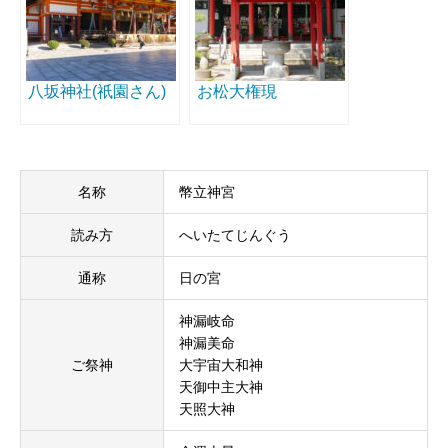
八坂神社(祇園さん)
お松大権現
名称
幣立神宮
読み方
へいたてじんぐう
通称
日の宮
神漏岐命
神漏美命
ご祭神
大宇宙大和神
天御中主大神
天照大神