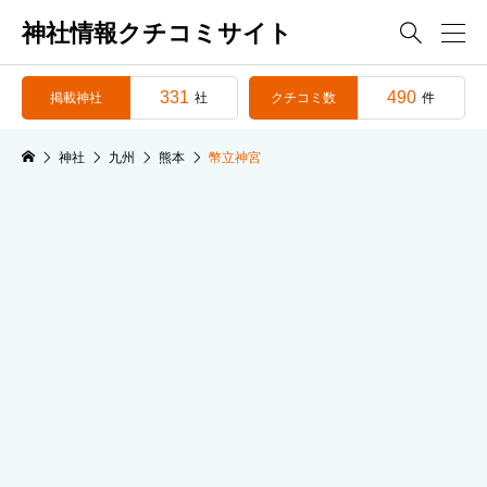
神社情報クチコミサイト

331
490
掲載神社
クチコミ数
社
件
神社
九州
熊本
幣立神宮