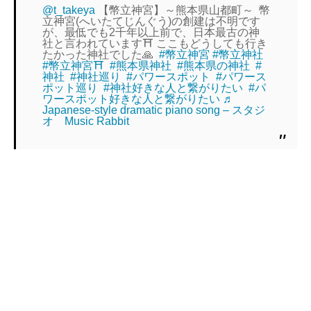
@t_takeya
【幣立神宮】～熊本県山都町～⁡⁡ ⁡⁡ ⁡幣
立神宮(へいたてじんぐう)の創建は不明です
が、最低でも2千年以上前で、日本最古の神
社と言われています⛩️ ここもどうしても行き
たかった神社でした🙏⁡ ⁡⁡ ⁡
#幣立神宮
#幣立神社
#幣立神宮⛩
⁡ ⁡
#熊本県神社
⁡ ⁡
#熊本県の神社
⁡ ⁡
#
神社
⁡ ⁡
#神社巡り
⁡ ⁡
#パワースポット
⁡ ⁡
#パワース
ポット巡り
⁡ ⁡
#神社好きな人と繋がりたい
⁡ ⁡
#パ
ワースポット好きな人と繋がりたい
♬
Japanese-style dramatic piano song – スタジ
オ Music Rabbit