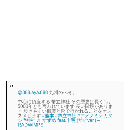
@888.aya.888
九州のへそ。
中心に鎮座する 幣立神社 その歴史は長く1万
5000年とも言われています 長い階段がありま
す 歩きやすい服装と靴で行かれることをオス
スメします
#熊本
#幣立神社
#アメノミナカヌ
シ
#神社
♬ すずめ feat.十明 (サビver.) –
RADWIMPS