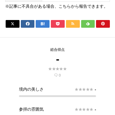
※記事に不具合がある場合、こちらから報告できます。







総合得点
-





0

境内の美しさ





-
参拝の雰囲気





-