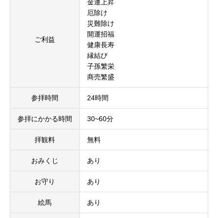
金運上昇
厄除け
災難除け
開運招福
ご利益
健康長寿
縁結び
子孫繁栄
商売繁盛
参拝時間
24時間
参拝にかかる時間
30~60分
拝観料
無料
おみくじ
あり
お守り
あり
絵馬
あり