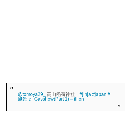
@tomoya29_
高山稲荷神社
#jinja
#japan
#
風景
♬ Gasshow(Part 1) – illion