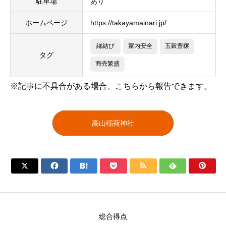
駐車場
あり
ホームページ
https://takayamainari.jp/
縁結び
家内安全
五穀豊穣
タグ
商売繁盛
※記事に不具合がある場合、こちらから報告できます。
高山稲荷神社







総合得点