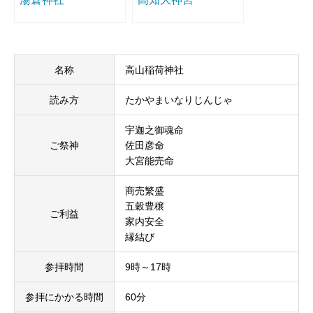
名称
高山稲荷神社
読み方
たかやまいなりじんじゃ
宇迦之御魂命
ご祭神
佐田彦命
大宮能売命
商売繁盛
五穀豊穣
ご利益
家内安全
縁結び
参拝時間
9時～17時
参拝にかかる時間
60分