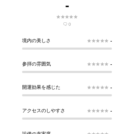
-





0

境内の美しさ





-
参拝の雰囲気





-
開運効果を感じた





-
アクセスのしやすさ





-
設備の充実度




