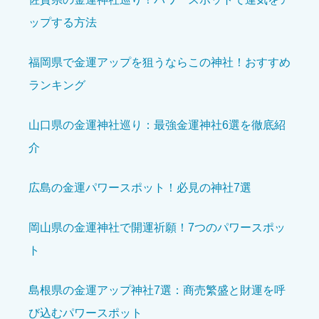
ップする方法





星の数をお選びください
福岡県で金運アップを狙うならこの神社！おすすめ
ランキング
アクセスのしやすさ
必須





星の数をお選びください
山口県の金運神社巡り：最強金運神社6選を徹底紹
介
設備の充実度
必須
広島の金運パワースポット！必見の神社7選





星の数をお選びください
岡山県の金運神社で開運祈願！7つのパワースポッ
ト
島根県の金運アップ神社7選：商売繁盛と財運を呼
クチコミのタイトル
必須
び込むパワースポット