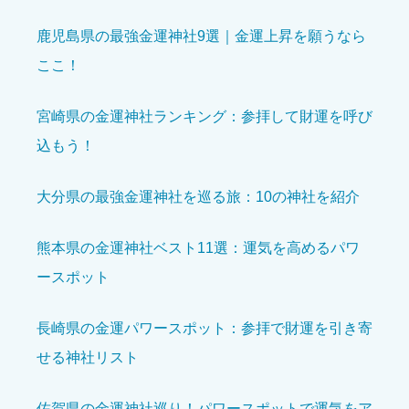
ニックネーム
必須
鹿児島県の最強金運神社9選｜金運上昇を願うなら
ここ！
宮崎県の金運神社ランキング：参拝して財運を呼び
込もう！
境内の美しさ
必須
大分県の最強金運神社を巡る旅：10の神社を紹介





星の数をお選びください
熊本県の金運神社ベスト11選：運気を高めるパワ
ースポット
参拝の雰囲気
必須
長崎県の金運パワースポット：参拝で財運を引き寄





星の数をお選びください
せる神社リスト
開運効果を感じた
必須
佐賀県の金運神社巡り！パワースポットで運気をア