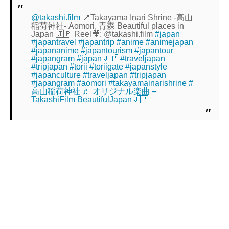
@takashi.film
📍Takayama Inari Shrine -高山
稲荷神社- Aomori, 青森 Beautiful places in
Japan 🇯🇵 Reel🎥: @takashi.film
#japan
#japantravel
#japantrip
#anime
#animejapan
#japananime
#japantourism
#japantour
#japangram
#japan🇯🇵
#traveljapan
#tripjapan
#torii
#toriigate
#japanstyle
#japanculture
#traveljapan
#tripjapan
#japangram
#aomori
#takayamainarishrine
#
高山稲荷神社
♬ オリジナル楽曲 –
TakashiFilm BeautifulJapan🇯🇵