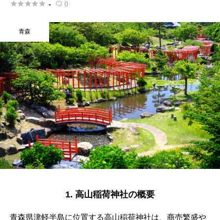





-
0

青森
1. 高山稲荷神社の概要
青森県津軽半島に位置する高山稲荷神社は、商売繁盛や