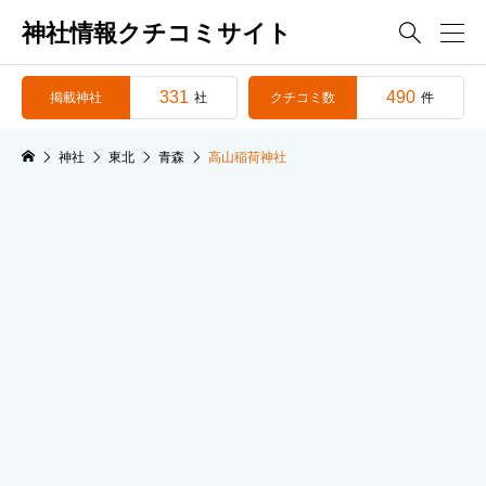
神社情報クチコミサイト

331
490
掲載神社
クチコミ数
社
件
神社
東北
青森
高山稲荷神社