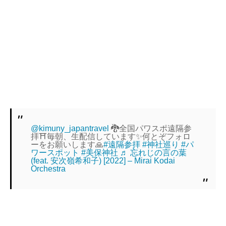
@kimuny_japantravel
🐉全国パワスポ遠隔参
拝⛩️毎朝、生配信しています✨何とぞフォロ
ーをお願いします🙏
#遠隔参拝
#神社巡り
#パ
ワースポット
#美保神社
♬ 忘れじの言の葉
(feat. 安次嶺希和子) [2022] – Mirai Kodai
Orchestra