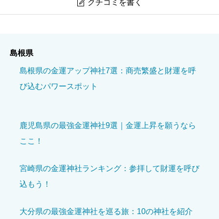
クチコミを書く

美保神社
島根県
ニックネーム
必須
島根県の金運アップ神社7選：商売繁盛と財運を呼
び込むパワースポット
鹿児島県の最強金運神社9選｜金運上昇を願うなら
ここ！
境内の美しさ
必須
宮崎県の金運神社ランキング：参拝して財運を呼び





星の数をお選びください
込もう！
参拝の雰囲気
必須
大分県の最強金運神社を巡る旅：10の神社を紹介