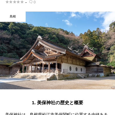





-
0

島根
1. 美保神社の歴史と概要
美保神社は、島根県松江市美保関町に位置する由緒ある