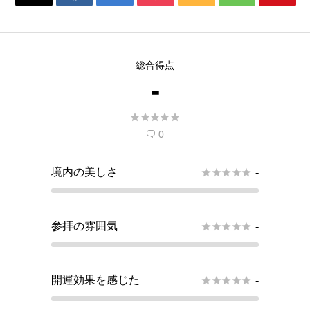
総合得点
-





0

境内の美しさ





-
参拝の雰囲気





-
開運効果を感じた





-