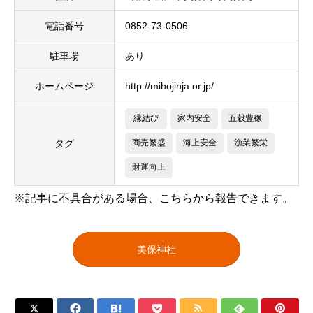
電話番号
0852-73-0506
駐車場
あり
ホームページ
http://mihojinja.or.jp/
縁結び
家内安全
五穀豊穣
タグ
商売繁盛
海上安全
漁業繁栄
財運向上
※記事に不具合がある場合、こちらから報告できます。
美保神社






