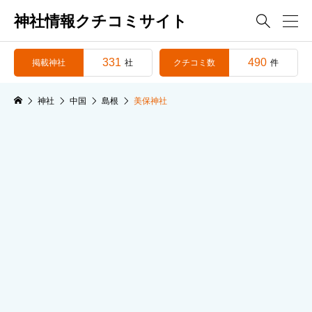
神社情報クチコミサイト

331
490
掲載神社
クチコミ数
社
件
神社
中国
島根
美保神社