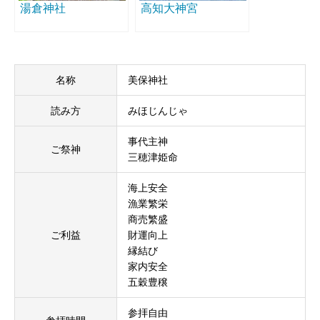
湯倉神社
高知大神宮
名称
美保神社
読み方
みほじんじゃ
事代主神
ご祭神
三穂津姫命
海上安全
漁業繁栄
商売繁盛
ご利益
財運向上
縁結び
家内安全
五穀豊穣
参拝自由