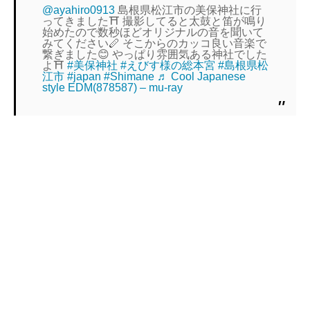
@ayahiro0913
島根県松江市の美保神社に行
ってきました⛩ 撮影してると太鼓と笛が鳴り
始めたので数秒ほどオリジナルの音を聞いて
みてください🪈 そこからのカッコ良い音楽で
繋ぎました😊 やっぱり雰囲気ある神社でした
よ⛩
#美保神社
#えびす様の総本宮
#島根県松
江市
#japan
#Shimane
♬ Cool Japanese
style EDM(878587) – mu-ray