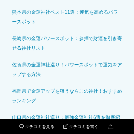





星の数をお選びください
熊本県の金運神社ベスト11選：運気を高めるパワ
ースポット
開運効果を感じた
必須
長崎県の金運パワースポット：参拝で財運を引き寄





せる神社リスト
星の数をお選びください
佐賀県の金運神社巡り！パワースポットで運気をア
アクセスのしやすさ
必須
ップする方法





星の数をお選びください
福岡県で金運アップを狙うならこの神社！おすすめ
ランキング
設備の充実度
必須
山口県の金運神社巡り：最強金運神社6選を徹底紹





星の数をお選びください

クチコミを見る
クチコミを書く


介