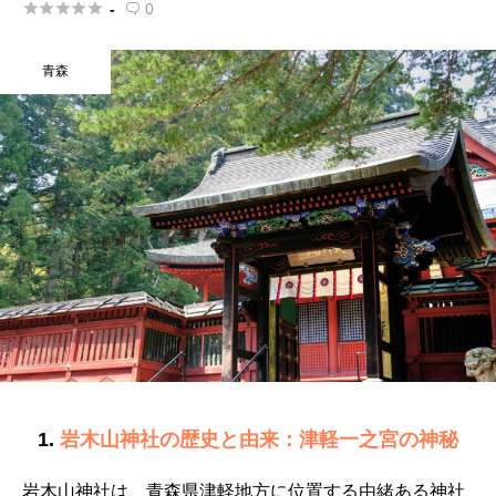





-
0

青森
1.
岩木山神社の歴史と由来：津軽一之宮の神秘
岩木山神社は、青森県津軽地方に位置する由緒ある神社