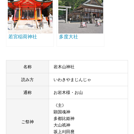
若宮稲荷神社
多度大社
名称
岩木山神社
読み方
いわきやまじんじゃ
通称
お岩木様・お山
《主》
顕国魂神
多都比姫神
ご祭神
大山祇神
坂上刈田麿