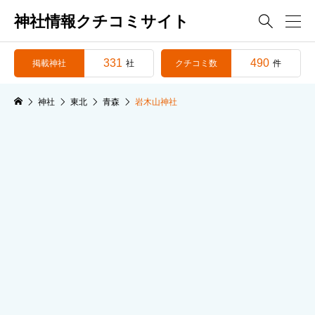
神社情報クチコミサイト

331
490
掲載神社
クチコミ数
社
件
神社
東北
青森
岩木山神社