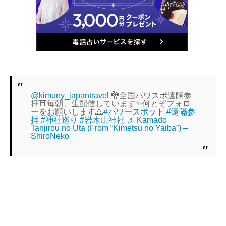
@kimuny_japantravel
🐉全国パワスポ遠隔参
拝⛩️毎朝、生配信しています✨何とぞフォロ
ーをお願いします🙏
#パワースポット
#遠隔参
拝
#神社巡り
#岩木山神社
♬ Kamado
Tanjirou no Uta (From “Kimetsu no Yaiba”) –
ShiroNeko