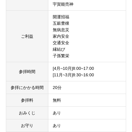
宇賀能売神
開運招福
五穀豊穣
無病息災
ご利益
家内安全
交通安全
縁結び
子孫繁栄
[4月~10月]8:00~17:00
参拝時間
[11月~3月]8:30~16:00
参拝にかかる時間
20分
参拝料
無料
おみくじ
あり
お守り
あり