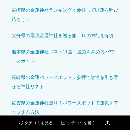
宮崎県の金運神社ランキング：参拝して財運を呼び
込もう！
境内の美しさ
必須
大分県の最強金運神社を巡る旅：10の神社を紹介





星の数をお選びください
熊本県の金運神社ベスト11選：運気を高めるパワ
ースポット
参拝の雰囲気
必須
長崎県の金運パワースポット：参拝で財運を引き寄





星の数をお選びください
せる神社リスト
開運効果を感じた
必須
佐賀県の金運神社巡り！パワースポットで運気をア
ップする方法





星の数をお選びください

クチコミを見る
クチコミを書く


福岡県で金運アップを狙うならこの神社！おすすめ