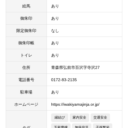
絵馬
あり
御朱印
あり
限定御朱印
なし
御朱印帳
あり
トイレ
あり
住所
青森県弘前市百沢字寺沢27
電話番号
0172-83-2135
駐車場
あり
ホームページ
https://iwakiyamajinja.or.jp/
縁結び
家内安全
交通安全
タグ
五穀豊穣
無病息災
子孫繁栄