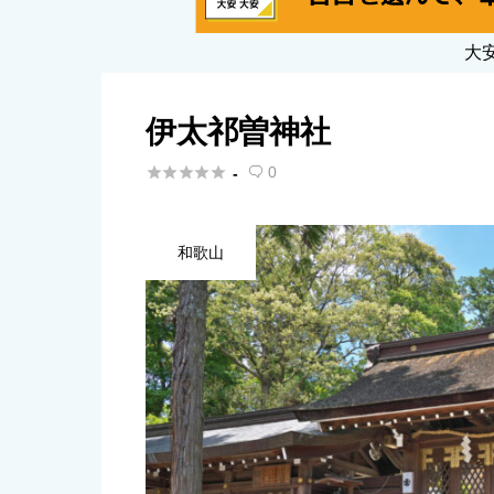
大
伊太祁曽神社





0
-

和歌山