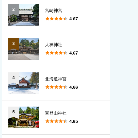
2
宮崎神宮
愛知
大分





4.67
宮崎
3
大神神社
鹿児島





4.67
沖縄
4
北海道神宮





4.66
5
宝登山神社





4.65