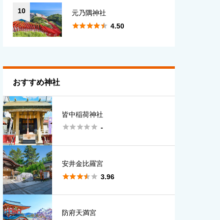
10
元乃隅神社





4.50
おすすめ神社
皆中稲荷神社





-
安井金比羅宮





3.96
防府天満宮