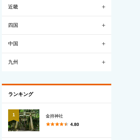
近畿
宮城
栃木
新潟
四国
山形
群馬
富山
滋賀
中国
福島
埼玉
石川
京都
徳島
九州
千葉
福井
大阪
香川
鳥取
東京
長野
兵庫
愛媛
島根
福岡
ランキング
神奈川
山梨
奈良
高知
岡山
佐賀
1
金持神社
岐阜
和歌山
広島
長崎





4.80
静岡
三重
山口
熊本