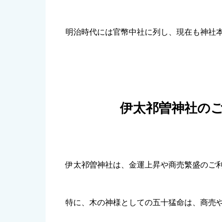
明治時代には官幣中社に列し、現在も神社
伊太祁曽神社の
伊太祁曽神社は、金運上昇や商売繁盛のご
特に、木の神様としての五十猛命は、商売