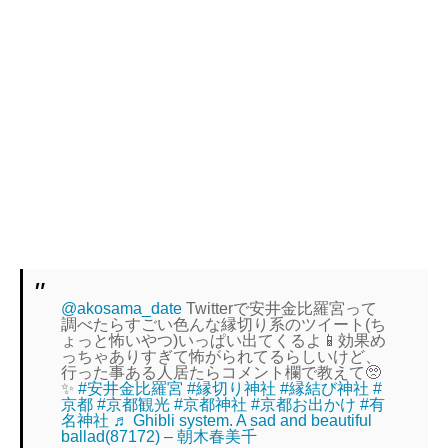
@akosama_date
Twitterで安井金比羅宮って
調べたらすごい色んな縁切り系のツイート(ち
ょっと怖いやつ)いっぱい出てくるよ📱効果め
っちゃありすぎて怖がられてるらしいけど、
行った事ある人居たらコメント欄で教えて🥺
✨
#安井金比羅宮
#縁切り神社
#縁結び神社
#
京都
#京都観光
#京都神社
#京都お出かけ
#有
名神社
♬ Ghibli system. A sad and beautiful
ballad(87172) – 朝木春美千