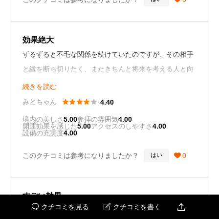
効果絶大
ずるずると不毛な関係を続けていたのですが、その相手
と縁を断ち切りたく、またきちんと将来を考える人と向
き合えるようにと神社に参拝しました。一年足らずでど
続きを読む
ちらも良い方向に進み、最善の方向に向かっています。





みとちゃん
4.40
半信半疑でしたが、私にとっては効果絶大でした。一人
境内の美しさ
5.00
参拝の雰囲気
4.00
開運効果を感じた
5.00
アクセスのしやすさ
4.00
で参拝しました。
設備の充実度
4.00
このクチコミは参考になりましたか？
0
はい

すごい効果

クチコミを見る
クチコミを書く


友人の縁切りに付き合いでいきました。結果的にその悪