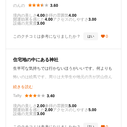
ご祈祷前に、宮司さんがしっかりと内容を聞いてくださ





のんの
3.60
り、その後 改めて手水舎→本殿と案内下さいました。
境内の美しさ
4.00
参拝の雰囲気
4.00
開運効果を感じた
4.00
アクセスのしやすさ
3.00
設備の充実度
3.00
ご祈祷の際に、対面で話を聞いてくださるのは初めて
このクチコミは参考になりましたか？
0
はい

で、神様へ意図がしっかりと通じた様に思いました。
神社自体は、観光客が沢山いて、石をくぐるのが緊張し
住宅地の中にある神社
ました。
生半可な気持ちでは行かないほうがいいです。何よりも
怖いのは絵馬です。周りは大学生や地元の方が沢山住ん
でいますのであまり騒がないほうが良いです。
続きを読む





Tafty
3.40
境内の美しさ
2.00
参拝の雰囲気
5.00
開運効果を感じた
2.00
アクセスのしやすさ
5.00
設備の充実度
3.00
このクチコミは参考になりましたか？
0
はい
