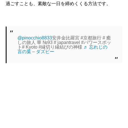
過ごすことも、素敵な一日を締めくくる方法です。
@pinocchio8833
安井金比羅宮 #京都旅行 # 癒
しの旅人 華 №93 # japantravel #パワースポッ
ト# Kyoto #縁切り縁結びの神様
♬ 忘れじの
言の葉 – ダズビー