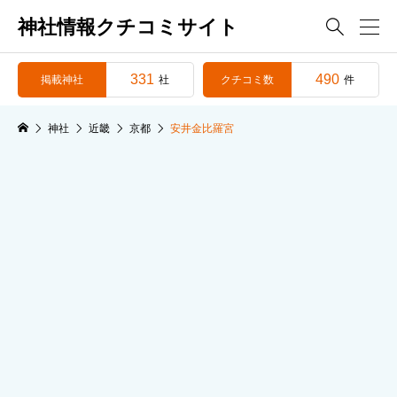
神社情報クチコミサイト

331
490
掲載神社
クチコミ数
社
件
神社
近畿
京都
安井金比羅宮