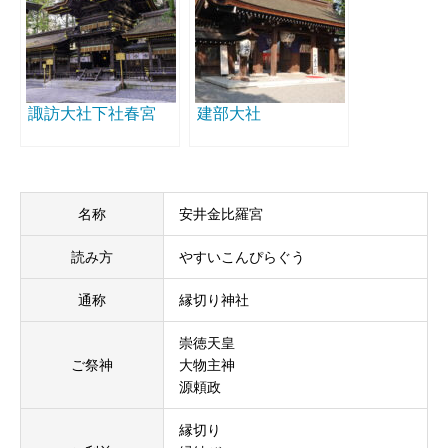
諏訪大社下社春宮
建部大社
名称
安井金比羅宮
読み方
やすいこんぴらぐう
通称
縁切り神社
崇徳天皇
ご祭神
大物主神
源頼政
縁切り