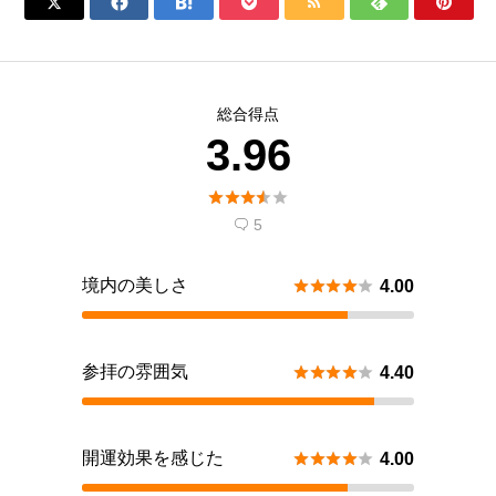







総合得点
3.96





5

境内の美しさ





4.00
参拝の雰囲気





4.40
開運効果を感じた





4.00