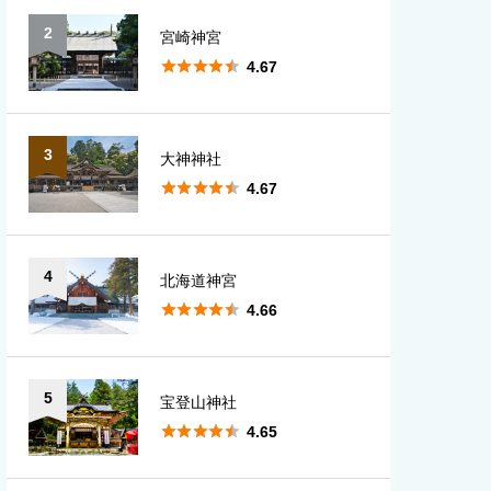
2
宮崎神宮
愛知
大分





4.67
宮崎
3
大神神社
鹿児島





4.67
沖縄
4
北海道神宮





4.66
5
宝登山神社





4.65