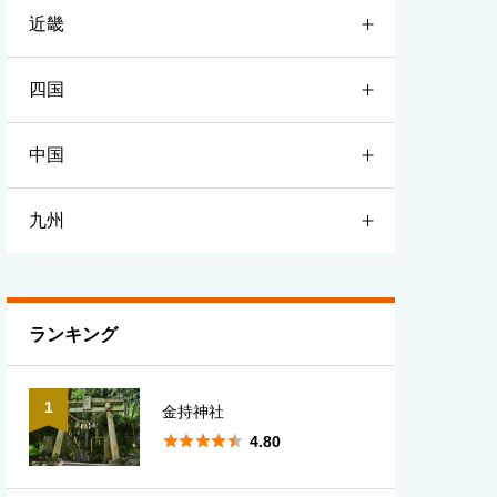
近畿
宮城
栃木
新潟
四国
山形
群馬
富山
滋賀
中国
福島
埼玉
石川
京都
徳島
九州
千葉
福井
大阪
香川
鳥取
東京
長野
兵庫
愛媛
島根
福岡
ランキング
神奈川
山梨
奈良
高知
岡山
佐賀
1
金持神社
岐阜
和歌山
広島
長崎





4.80
静岡
三重
山口
熊本