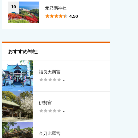
10
元乃隅神社





4.50
おすすめ神社
福良天満宮





-
伊勢宮





-
金刀比羅宮