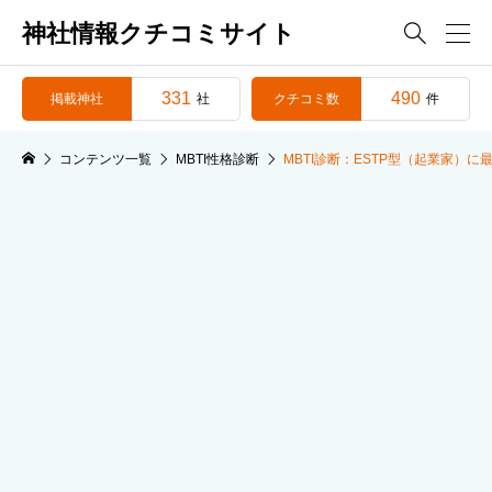
神社情報クチコミサイト

331
490
掲載神社
クチコミ数
社
件
コンテンツ一覧
MBTI性格診断
MBTI診断：ESTP型（起業家）