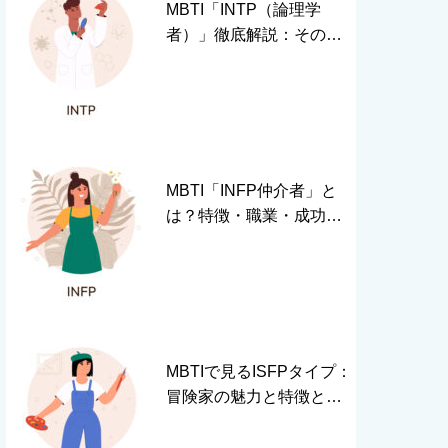
MBTI「INTP（論理学
者）」徹底解説：その特
徴と輝ける分野とは？
MBTI「INFP仲介者」と
は？特徴・職業・成功す
る秘訣を紹介
MBTIで見るISFPタイプ：
冒険家の魅力と特徴と
は？