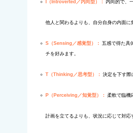
I（Introverted／内向型）：
内向的で、
他人と関わるよりも、自分自身の内面に
S（Sensing／感覚型）：
五感で得た具
チを好みます。
T（Thinking／思考型）：
決定を下す際
P（Perceiving／知覚型）：
柔軟で臨機
計画を立てるよりも、状況に応じて対応