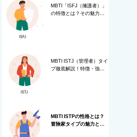
MBTI「ISFJ（擁護者）」
の特徴とは？その魅力と
輝くためのヒント
MBTI ISTJ（管理者）タイ
プ徹底解説！特徴・強
み・相性のすべて
MBTI ISTPの性格とは？
冒険家タイプの魅力と成
功の秘訣