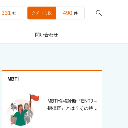
331
490

クチコミ数
社
件
問い合わせ
MBTI
MBTI性格診断『ENTJ –
指揮官』とは？その特徴
と生き方のヒント