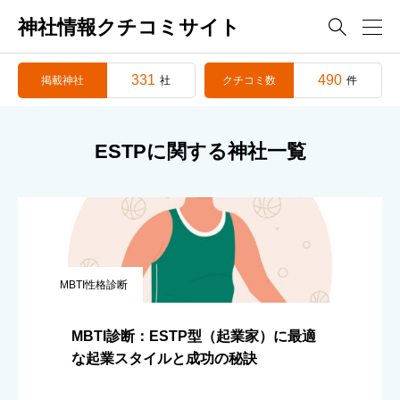
神社情報クチコミサイト

331
490
掲載神社
クチコミ数
社
件
ESTPに関する神社一覧
MBTI性格診断
MBTI診断：ESTP型（起業家）に最適
な起業スタイルと成功の秘訣