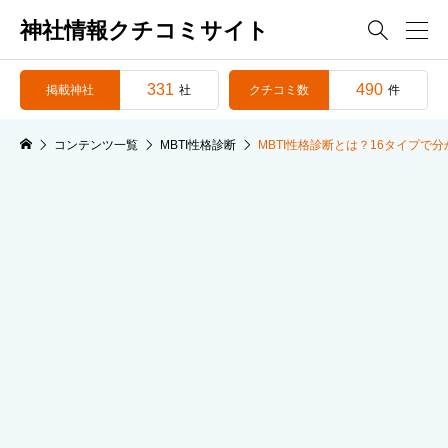
神社情報クチコミサイト

331
490
掲載神社
クチコミ数
社
件
コンテンツ一覧
MBTI性格診断
MBTI性格診断とは？16タイプで