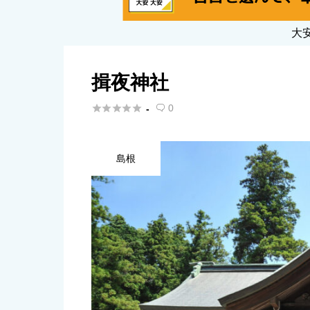
大
揖夜神社





0
-

島根