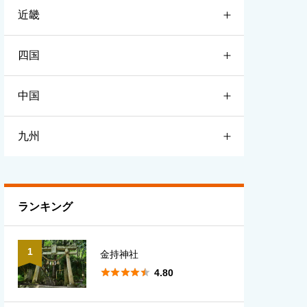
近畿
宮城
栃木
新潟
四国
山形
群馬
富山
滋賀
中国
福島
埼玉
石川
京都
徳島
九州
千葉
福井
大阪
香川
鳥取
東京
長野
兵庫
愛媛
島根
福岡
ランキング
神奈川
山梨
奈良
高知
岡山
佐賀
1
金持神社
岐阜
和歌山
広島
長崎





4.80
静岡
三重
山口
熊本