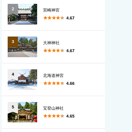
2
宮崎神宮
愛知
大分





4.67
宮崎
3
大神神社
鹿児島





4.67
沖縄
4
北海道神宮





4.66
5
宝登山神社





4.65