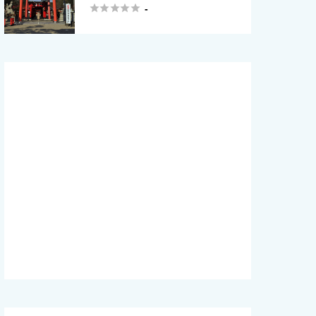





-