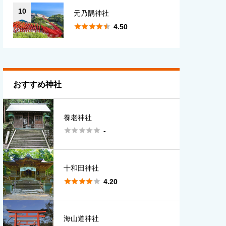
10
元乃隅神社





4.50
おすすめ神社
養老神社





-
十和田神社





4.20
海山道神社