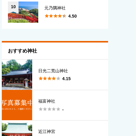
10
元乃隅神社





4.50
おすすめ神社
日光二荒山神社





4.15
福富神社





-
近江神宮