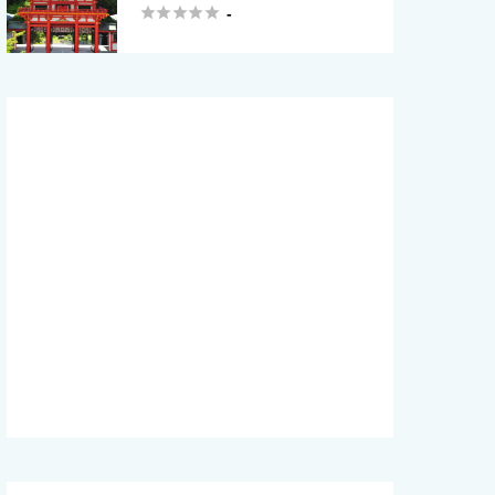





-