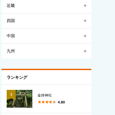
近畿
宮城
栃木
新潟
四国
山形
群馬
富山
滋賀
中国
福島
埼玉
石川
京都
徳島
九州
千葉
福井
大阪
香川
鳥取
東京
長野
兵庫
愛媛
島根
福岡
ランキング
神奈川
山梨
奈良
高知
岡山
佐賀
1
金持神社
岐阜
和歌山
広島
長崎





4.80
静岡
三重
山口
熊本