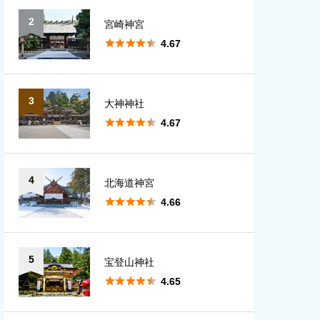
2
宮崎神宮
愛知
大分





4.67
宮崎
3
大神神社
鹿児島





4.67
沖縄
4
北海道神宮





4.66
5
宝登山神社





4.65