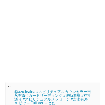
@azu.lealea
#スピリチュアルカウンセラー吉
永有寿
#カードリーディング
#波動調整
#神社
巡り
#スピリチュアルメッセージ
#吉永有寿
♬ 紡ぐ – Full Ver. – とた