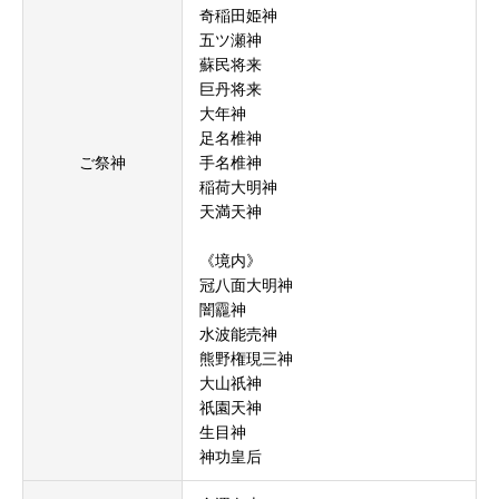
奇稲田姫神
五ツ瀬神
蘇民将来
巨丹将来
大年神
足名椎神
ご祭神
手名椎神
稲荷大明神
天満天神
《境内》
冠八面大明神
闇龗神
水波能売神
熊野権現三神
大山祇神
祇園天神
生目神
神功皇后