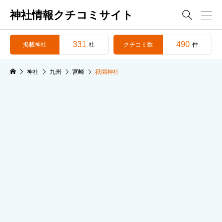
神社情報クチコミサイト

331
490
掲載神社
クチコミ数
社
件
神社
九州
宮崎
祇園神社