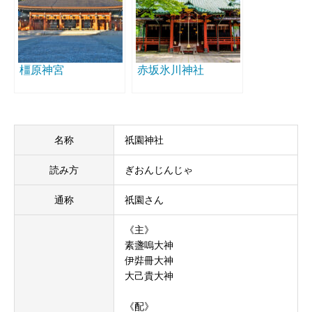
橿原神宮
赤坂氷川神社
名称
祇園神社
読み方
ぎおんじんじゃ
通称
祇園さん
《主》
素盞嗚大神
伊弉冊大神
大己貴大神
《配》