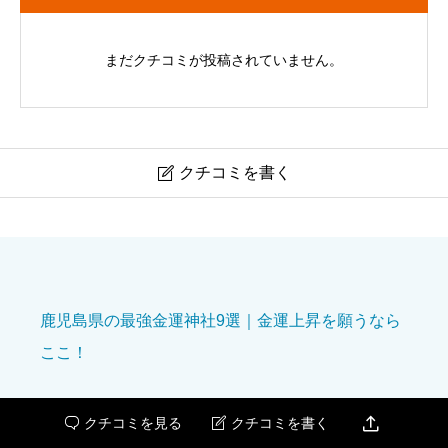
まだクチコミが投稿されていません。
クチコミを書く

祇園神社
ニックネーム
必須
鹿児島県の最強金運神社9選｜金運上昇を願うなら
ここ！
宮崎県の金運神社ランキング：参拝して財運を呼び

クチコミを見る
クチコミを書く


込もう！