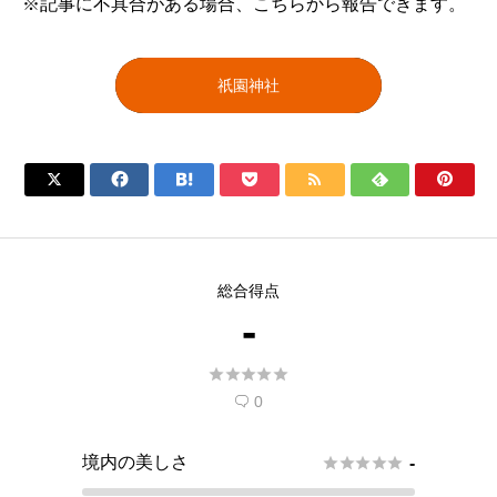
※記事に不具合がある場合、こちらから報告できます。
祇園神社







総合得点
-





0

境内の美しさ





-