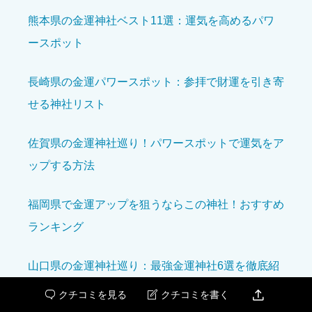





星の数をお選びください
熊本県の金運神社ベスト11選：運気を高めるパワ
ースポット
開運効果を感じた
必須
長崎県の金運パワースポット：参拝で財運を引き寄





せる神社リスト
星の数をお選びください
佐賀県の金運神社巡り！パワースポットで運気をア
アクセスのしやすさ
必須
ップする方法





星の数をお選びください
福岡県で金運アップを狙うならこの神社！おすすめ
ランキング
設備の充実度
必須
山口県の金運神社巡り：最強金運神社6選を徹底紹





星の数をお選びください
介

クチコミを見る
クチコミを書く

