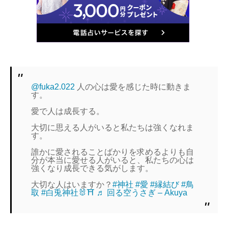
@fuka2.022
人の心は愛を感じた時に動きま
す。
愛で人は成長する。
大切に思える人がいると私たちは強くなれま
す。
誰かに愛されることばかりを求めるよりも自
分が本当に愛せる人がいると、私たちの心は
強くなり成長できる気がします。
大切な人はいますか？
#神社
#愛
#縁結び
#鳥
取
#白兎神社🐰⛩
♬ 回る空うさぎ – Akuya