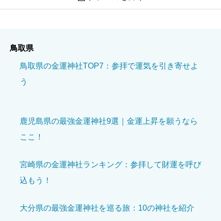
白兎神社
鳥取県
ニックネーム
必須
鳥取県の金運神社TOP7：参拝で運気を引き寄せよ
う
鹿児島県の最強金運神社9選｜金運上昇を願うなら
ここ！
境内の美しさ
必須
宮崎県の金運神社ランキング：参拝して財運を呼び





星の数をお選びください
込もう！
参拝の雰囲気
必須
大分県の最強金運神社を巡る旅：10の神社を紹介