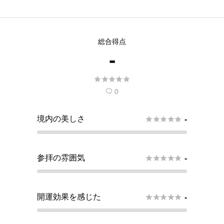
総合得点
-





0

境内の美しさ





-
参拝の雰囲気





-
開運効果を感じた





-