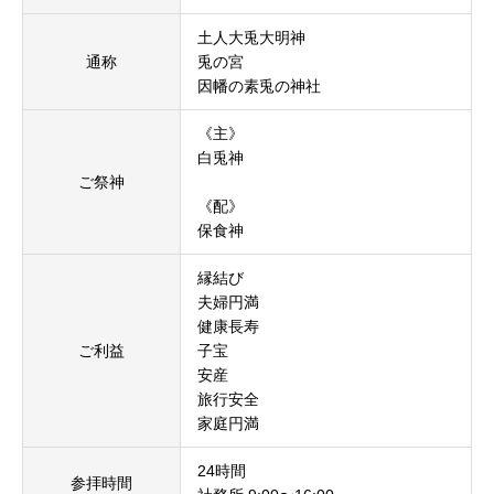
土人大兎大明神
通称
兎の宮
因幡の素兎の神社
《主》
白兎神
ご祭神
《配》
保食神
縁結び
夫婦円満
健康長寿
ご利益
子宝
安産
旅行安全
家庭円満
24時間
参拝時間