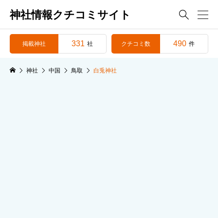
神社情報クチコミサイト

331
490
掲載神社
クチコミ数
社
件
神社
中国
鳥取
白兎神社