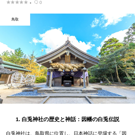





-
0

鳥取
1. 白兎神社の歴史と神話：因幡の白兎伝説
白兎神社は、鳥取県に位置し、日本神話に登場する「因