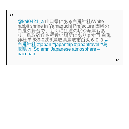
@kai0421_a
山口県にある白兎神社/White
rabbit shrine in Yamaguchi Prefecture 因幡の
白兎の舞台で、近くには道の駅や海岸もあ
り、鳥取砂丘も程近い場所にあります⛩️ 白兎
神社 〒689-0206 鳥取県鳥取市白兎６０３
#
白兎神社
#japan
#japantrip
#japantravel
#鳥
取県
♬ Solemn Japanese atmosphere –
nacchan