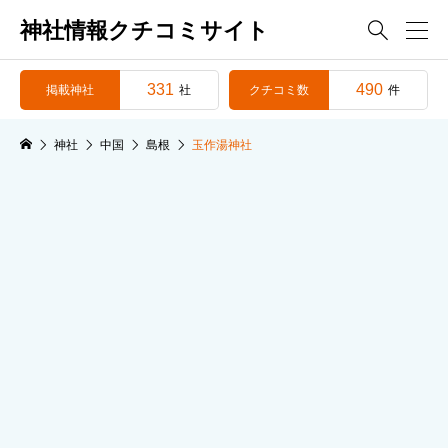
神社情報クチコミサイト

331
490
掲載神社
クチコミ数
社
件
神社
中国
島根
玉作湯神社