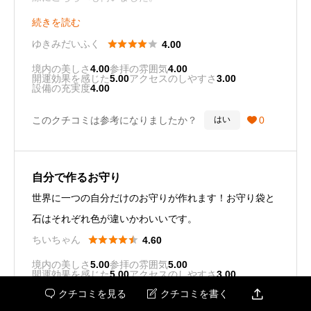
願い石にお願い事をしたあと、今の旦那と出会い結婚し
続きを読む
ました。ご利益があると思います。





ゆきみだいふく
4.00
境内の美しさ
4.00
参拝の雰囲気
4.00
開運効果を感じた
5.00
アクセスのしやすさ
3.00
設備の充実度
4.00
このクチコミは参考になりましたか？
0
はい

自分で作るお守り
世界に一つの自分だけのお守りが作れます！お守り袋と
石はそれぞれ色が違いかわいいです。





ちいちゃん
4.60
境内の美しさ
5.00
参拝の雰囲気
5.00
開運効果を感じた
5.00
アクセスのしやすさ
3.00
設備の充実度
5.00

クチコミを見る
クチコミを書く

