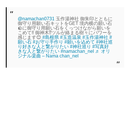
@namachan0731
玉作湯神社 御朱印とともに
御守り用願い石キットをGET 境内横の願い石
🪨に御守り用願い石をくっつけながら願いを
こめて‼︎ 御神木⁇ツルが絡まる樹々にパワーを
感じます😊
#島根県
#玉造温泉
#玉作湯神社
#
願い石
#お守り手作り
#願いを込めて
#神社巡
り好きな人と繋がりたい
#神社巡り
#写真好
きな人と繋がりたい
#namachan_nel
♬ オリ
ジナル楽曲 – Nama chan_nel