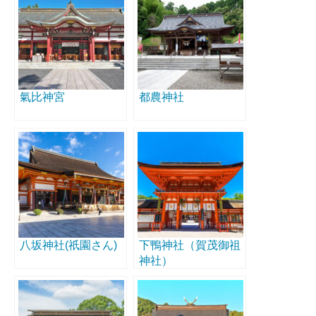
氣比神宮
都農神社
八坂神社(祇園さん)
下鴨神社（賀茂御祖
神社）