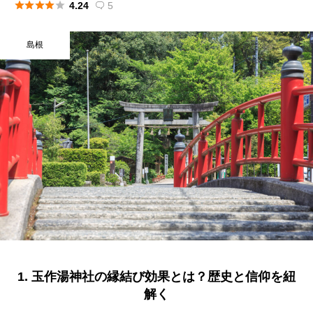





4.24
5

島根
1. 玉作湯神社の縁結び効果とは？歴史と信仰を紐
解く