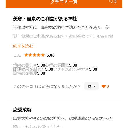
クチコミ一覧
5

美容・健康のご利益がある神社
玉作湯神社は、島根県の旅行で訪れたことがあり、美
容・健康のご利益があるおすすめの神社です。心身の健
康を保つ効果が期待できる神社だと思いました。
続きを読む





こん
5.00
境内の美しさ
5.00
参拝の雰囲気
5.00
開運効果を感じた
5.00
アクセスのしやすさ
5.00
設備の充実度
5.00
このクチコミは参考になりましたか？
0
はい

恋愛成就
出雲大社やその周辺の神社へ、恋愛成就のために行った
際にこちらへも伺いました。