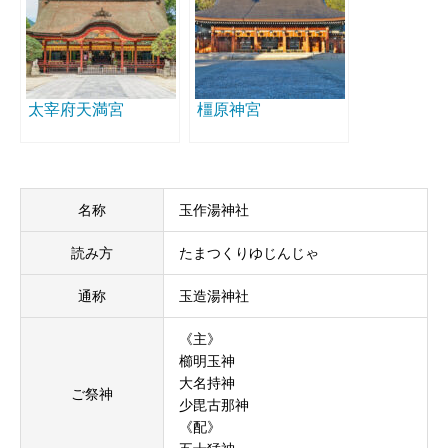
太宰府天満宮
橿原神宮
名称
玉作湯神社
読み方
たまつくりゆじんじゃ
通称
玉造湯神社
《主》
櫛明玉神
大名持神
ご祭神
少毘古那神
《配》