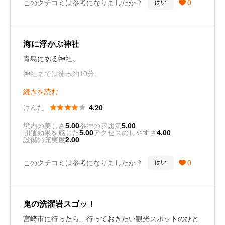
このクチコミは参考になりましたか？
0
はい

砂浜の先にある神社ですので、波音を聞きながら、参拝
するのは新鮮だと思います♪
海に浮かぶ神社
青島にある神社。
神社までは徒歩約10分。
車を停めて、鬼の洗濯岩や海の上の橋を渡りその先に神
続きを読む
社がある。





けんた
4.20
境内の美しさ
5.00
参拝の雰囲気
5.00
開運効果を感じた
5.00
アクセスのしやすさ
4.00
かなり雰囲気よく、宮崎に来たら絶対に行くべきスポッ
設備の充実度
2.00
トの一つです⭐️
このクチコミは参考になりましたか？
0
はい

鬼の洗濯岩スゴッ！
宮崎市に行ったら、行っておきたい観光スポットのひと