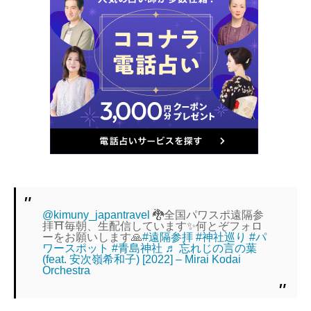
@kimuny_japantravel
🐉全国パワスポ遠隔参
拝⛩️毎朝、生配信しています✨何とぞフォロ
ーをお願いします🙏
#遠隔参拝
#神社巡り
#パ
ワースポット
#青島神社
♬ 忘れじの言の葉
(feat. 安次嶺希和子) [2022] – Mirai Kodai
Orchestra