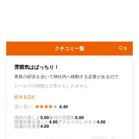
クチコミ一覧
9

雰囲気はばっちり！
青島の砂浜を歩いて神社内へ移動する必要があるので、
ヒールでの移動は大変かもしれません。
鬼の洗濯板を横目にゆっくりだと15分くらい歩くことに
続きを読む
なります。





るいるい
4.40
宮崎らしい日本のひなたを感じさせる明るい雰囲気の神
境内の美しさ
5.00
参拝の雰囲気
5.00
開運効果を感じた
4.00
アクセスのしやすさ
4.00
社で、禰宜の方もとても親切です。
設備の充実度
4.00
年中それなりに多く、年始は特に参拝客が多め。