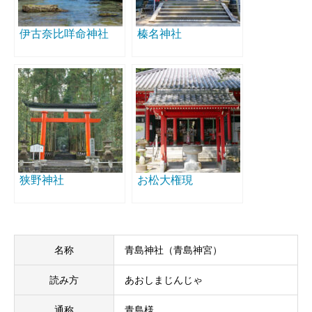
伊古奈比咩命神社
榛名神社
狭野神社
お松大権現
名称
青島神社（青島神宮）
読み方
あおしまじんじゃ
通称
青島様