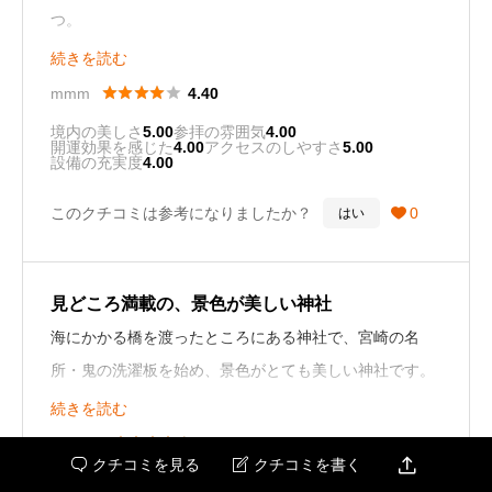
つ。
とにかく海がキレイ！
続きを読む
参拝目的もいいけど、景色を楽しみにいくのも良いで





mmm
4.40
す。
境内の美しさ
5.00
参拝の雰囲気
4.00
開運効果を感じた
4.00
アクセスのしやすさ
5.00
設備の充実度
4.00
特に鬼の洗濯岩を間近で見られるのはGOOD！
このクチコミは参考になりましたか？
0
はい

境内は広々していて、綺麗なので本当に癒されます。
見どころ満載の、景色が美しい神社
海にかかる橋を渡ったところにある神社で、宮崎の名
所・鬼の洗濯板を始め、景色がとても美しい神社です。
また神社内は多彩なスポットがあるので、参拝して終わ
続きを読む
りではなく、境内を散策すると亜熱帯植物など見どころ





besuko
4.60

クチコミを見る
クチコミを書く


が沢山あるので、何度でも訪れたくなります。
境内の美しさ
5.00
参拝の雰囲気
5.00