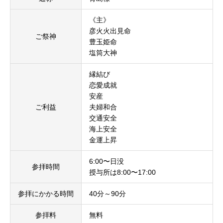
《主》
彦火火出見命
ご祭神
豊玉姫命
塩筒大神
縁結び
恋愛成就
安産
ご利益
夫婦和合
交通安全
海上安全
金運上昇
6:00〜日没
参拝時間
授与所は8:00〜17:00
参拝にかかる時間
40分～90分
参拝料
無料