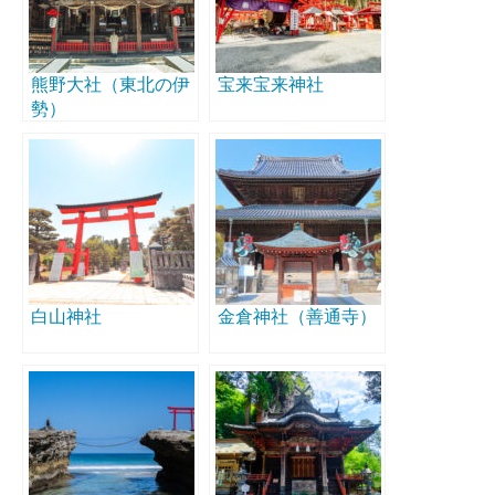
熊野大社（東北の伊
宝来宝来神社
勢）
白山神社
金倉神社（善通寺）