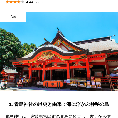





4.44
9

宮崎
1. 青島神社の歴史と由来：海に浮かぶ神秘の島
青島神社は、宮崎県宮崎市の青島に位置し、古くから信