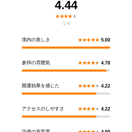
4.44





9

境内の美しさ





5.00
参拝の雰囲気





4.78
開運効果を感じた





4.22
アクセスのしやすさ





4.22
設備の充実度





4.00