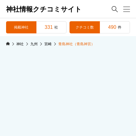
神社情報クチコミサイト

331
490
掲載神社
クチコミ数
社
件
神社
九州
宮崎
青島神社（青島神宮）