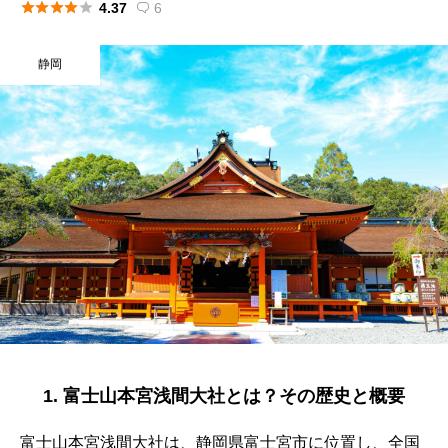





4.37
6

静岡
1. 富士山本宮浅間大社とは？その歴史と概要
富士山本宮浅間大社は、静岡県富士宮市に位置し、全国