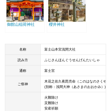
御館山稲荷神社
櫻井神社
名称
富士山本宮浅間大社
読み方
ふじさんほんぐうせんげんたいしゃ
通称
富士宮
木花之佐久夜毘売命（このはなのさくやひ
ご祭神
(別称：浅間大神（あさまのおおかみ）)
火難除け
災難除け
安産祈願