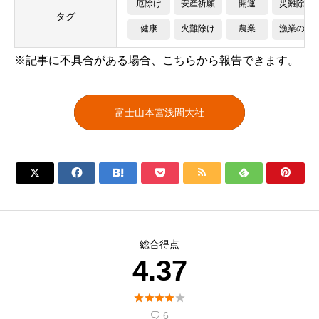
厄除け
安産祈願
開運
災難除け
タグ
健康
火難除け
農業
漁業の繁
※記事に不具合がある場合、こちらから報告できます。
富士山本宮浅間大社







総合得点
4.37





6
