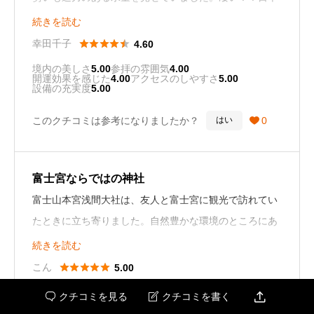
でも珍しい二階建て本宮にも目を奪われ、富士山の本山
続きを読む
という威風堂々とした建物に威厳を感じました。(^_-)-





幸田千子
4.60
☆
境内の美しさ
5.00
参拝の雰囲気
4.00
開運効果を感じた
4.00
アクセスのしやすさ
5.00
設備の充実度
5.00
このクチコミは参考になりましたか？
0
はい

富士宮ならではの神社
富士山本宮浅間大社は、友人と富士宮に観光で訪れてい
たときに立ち寄りました。自然豊かな環境のところにあ
る神社であり、おすすめです。
続きを読む





こん
5.00
境内の美しさ
5.00
参拝の雰囲気
5.00

クチコミを見る
クチコミを書く


開運効果を感じた
5.00
アクセスのしやすさ
5.00
設備の充実度
5.00