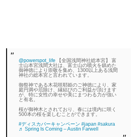
@powerspot_life
【全国浅間神社総本宮】 富
士山本宮浅間大社は、富士山の噴火を鎮めた
御神徳により崇敬を集め、1300以上ある浅間
神社の総本宮と言われています。
御祭神である木花咲耶姫のご神徳により、家
庭円満や厄除け、縁結びのご利益が頂けます
が、特に女性の幸せや美にまつわる力が強い
と有名。
桜が御神木とされており、春には境内に咲く
500本の桜を楽しむことができます。
#ディスカバーキャンペーン
#japan
#sakura
♬ Spring Is Coming – Austin Farwell