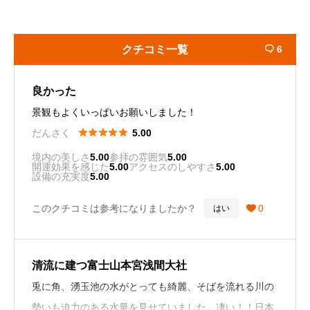
クチコミ一覧
6

良かった
景観もよくいっぱいお願いしました！





だんさく
5.00
境内の美しさ
5.00
参拝の雰囲気
5.00
開運効果を感じた
5.00
アクセスのしやすさ
5.00
設備の充実度
5.00
このクチコミは参考になりましたか？
0
はい

清流に建つ富士山本宮浅間大社
兎に角、湧玉池の水がとっても綺麗、そばを流れる川の
勢いも迫力のある水量を見せていました。凄い！！日本