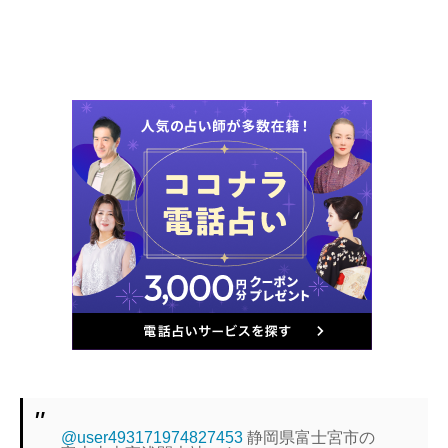
@user493171974827453
静岡県富士宮市の