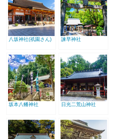
八坂神社(祇園さん)
諫早神社
坂本八幡神社
日光二荒山神社