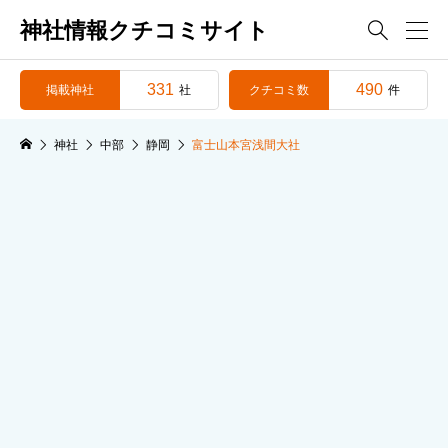
神社情報クチコミサイト

331
490
掲載神社
クチコミ数
社
件
神社
中部
静岡
富士山本宮浅間大社