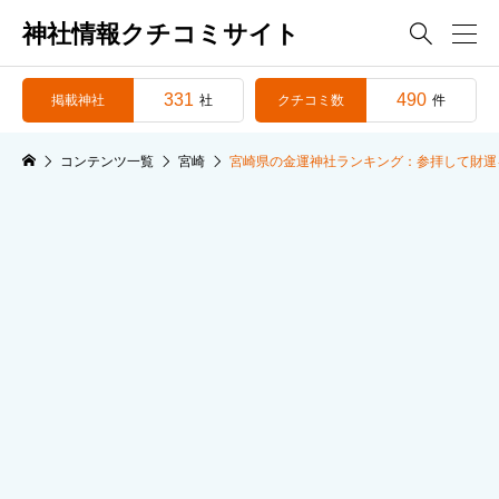
神社情報クチコミサイト

331
490
掲載神社
クチコミ数
社
件
コンテンツ一覧
宮崎
宮崎県の金運神社ランキング：参拝して財運