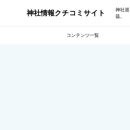
神社巡
神社情報クチコミサイト
益。
コンテンツ一覧