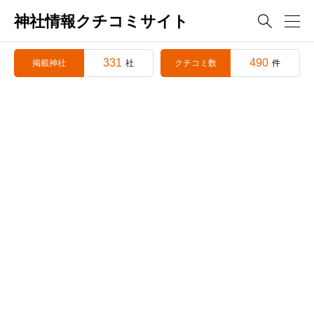
神社情報クチコミサイト

331
490
掲載神社
クチコミ数
社
件