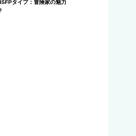
るISFPタイプ：冒険家の魅力
？