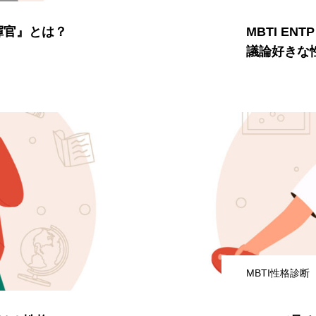
指揮官』とは？
MBTI E
議論好きな
MBTI性格診断