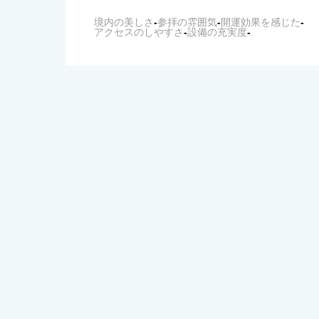
境内の美しさ
-
参拝の雰囲気
-
開運効果を感じた
-
アクセスのしやすさ
-
設備の充実度
-