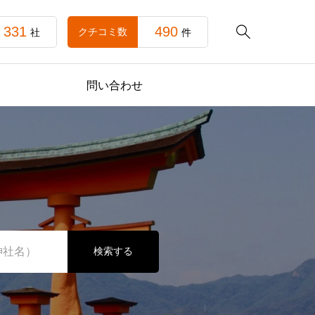
331
490

クチコミ数
社
件
問い合わせ
検索する