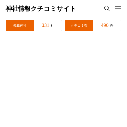
神社情報クチコミサイト

331
490
掲載神社
クチコミ数
社
件