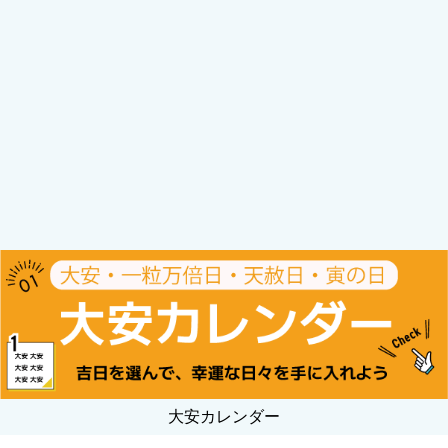
大安カレンダー