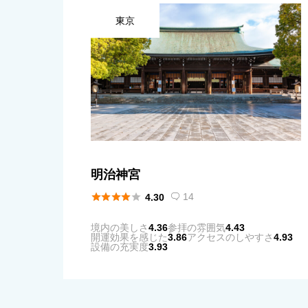
東京
明治神宮





14
4.30

境内の美しさ
4.36
参拝の雰囲気
4.43
開運効果を感じた
3.86
アクセスのしやすさ
4.93
設備の充実度
3.93