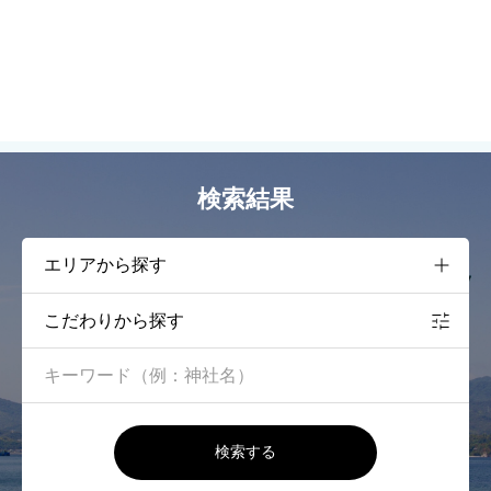
検索結果
こだわりから探す
検索する