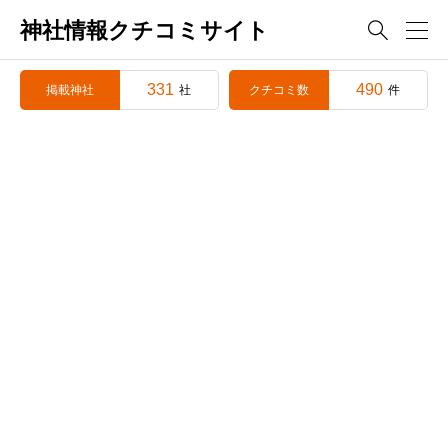
神社情報クチコミサイト

331
490
掲載神社
クチコミ数
社
件