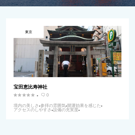
東京
宝田恵比寿神社





0
-

境内の美しさ
-
参拝の雰囲気
-
開運効果を感じた
-
アクセスのしやすさ
-
設備の充実度
-