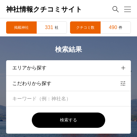
神社情報クチコミサイト

331
490
掲載神社
クチコミ数
社
件
検索結果
こだわりから探す
検索する