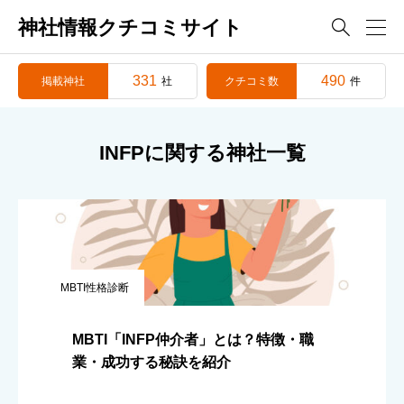
神社情報クチコミサイト

331
490
掲載神社
クチコミ数
社
件
INFPに関する神社一覧
MBTI性格診断
MBTI「INFP仲介者」とは？特徴・職
業・成功する秘訣を紹介