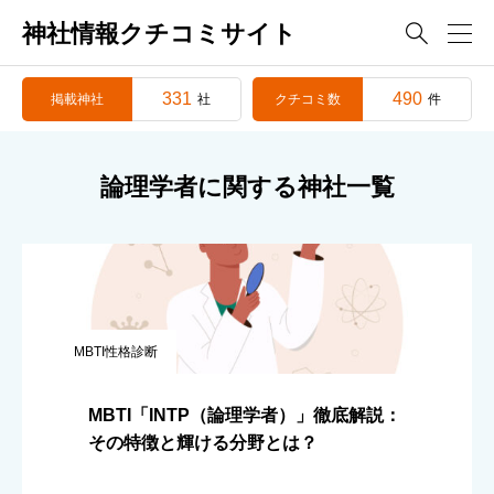
神社情報クチコミサイト

331
490
掲載神社
クチコミ数
社
件
論理学者に関する神社一覧
MBTI性格診断
MBTI「INTP（論理学者）」徹底解説：
その特徴と輝ける分野とは？