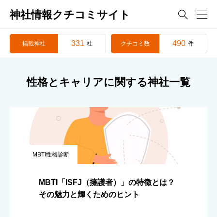
神社情報クチコミサイト

331
490
掲載神社
クチコミ数
社
件
性格とキャリアに関する神社一覧
MBTI性格診断
MBTI「ISFJ（擁護者）」の特徴とは？
その魅力と輝くためのヒント