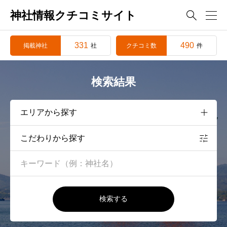
神社情報クチコミサイト

331
490
掲載神社
クチコミ数
社
件
検索結果
こだわりから探す
検索する