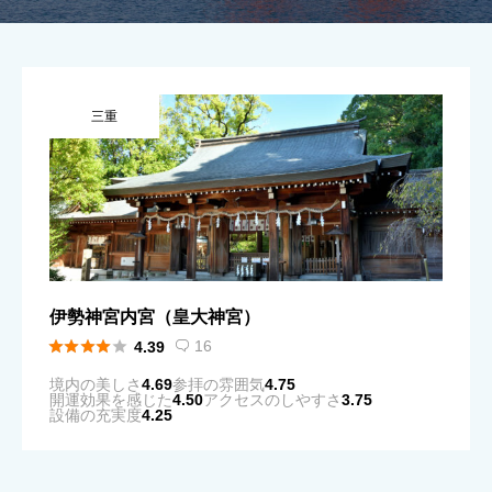
三重
伊勢神宮内宮（皇大神宮）





16
4.39

境内の美しさ
4.69
参拝の雰囲気
4.75
開運効果を感じた
4.50
アクセスのしやすさ
3.75
設備の充実度
4.25