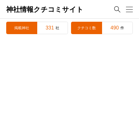
神社情報クチコミサイト

331
490
掲載神社
クチコミ数
社
件