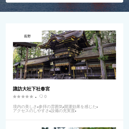
長野
諏訪大社下社春宮





0
-

境内の美しさ
-
参拝の雰囲気
-
開運効果を感じた
-
アクセスのしやすさ
-
設備の充実度
-