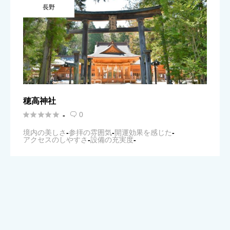
長野
穂高神社





0
-

境内の美しさ
-
参拝の雰囲気
-
開運効果を感じた
-
アクセスのしやすさ
-
設備の充実度
-