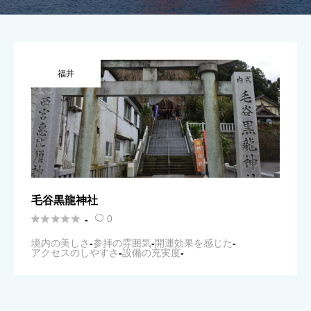
福井
毛谷黒龍神社





0
-

境内の美しさ
-
参拝の雰囲気
-
開運効果を感じた
-
アクセスのしやすさ
-
設備の充実度
-