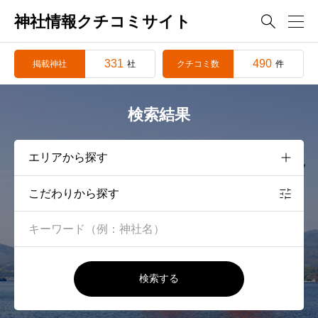
神社情報クチコミサイト

331
490
掲載神社
クチコミ数
社
件
検索結果
こだわりから探す
検索する